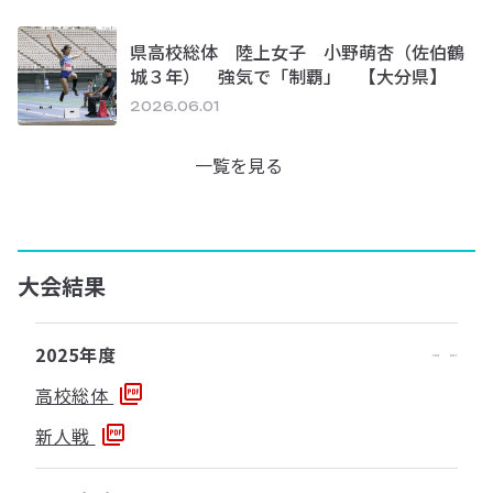
県高校総体 陸上女子 小野萌杏（佐伯鶴
城３年） 強気で「制覇」 【大分県】
2026.06.01
一覧を見る
大会結果
2025年度
高校総体
新人戦