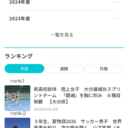
2024年度
2023年度
一覧を見る
ランキング
今日
週間
月間
rank.1
県高校総体 陸上女子 大分雄城台スプリ
ントチーム 「闘魂」を胸に刻み ８種目
制覇 【大分県】
2026.05.29
rank.2
３年生、夏物語2026 サッカー男子 世界
基準を知り、次の扉を開く 山下紫凰（大