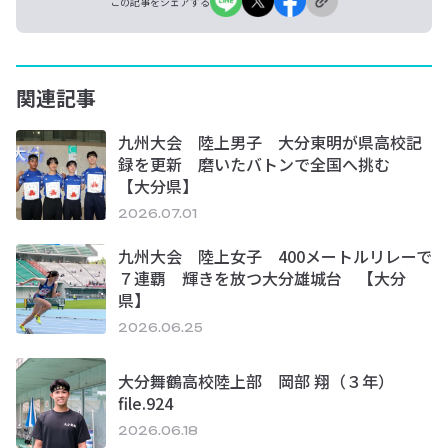
この記事をシェアする
関連記事
九州大会 陸上男子 大分東明が県高校記
録を更新 磨いたバトンで全国へ挑む
【大分県】
2026.07.01
九州大会 陸上女子 400メートルリレーで
７連覇 輝きを放つ大分雄城台 【大分
県】
2026.06.25
大分舞鶴高校陸上部 岡部 翔（３年）
file.924
2026.06.18