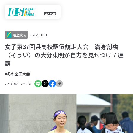
menu
陸上競技
2021.11.11
女子第37回県高校駅伝競走大会 満身創痍
（そうい）の大分東明が自力を見せつけ７連
覇
#冬の全国大会
この記事をシェアする