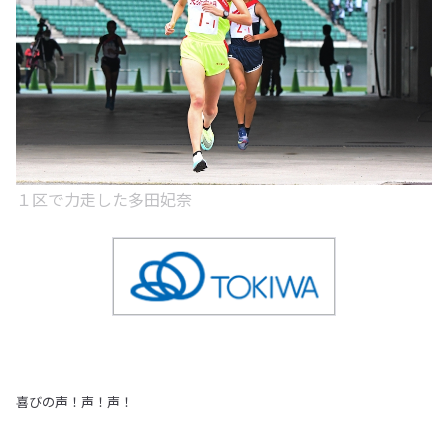
１区で力走した多田妃奈
喜びの声！声！声！