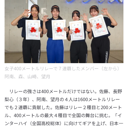
女子400メートルリレーで７連覇したメンバー（左から）
阿南、森、山崎、望月
リレーの強さは400メートルだけではない。佐藤、長野
梨心（３年）、阿南、望月の４人は1600メートルリレー
でも２連覇に貢献した。佐藤はリレー２種目と200メート
ル、400メートルの最大４種目で全国の舞台に挑む。「イ
ンターハイ（全国高校総体）に向けてギアを上げ、日本一