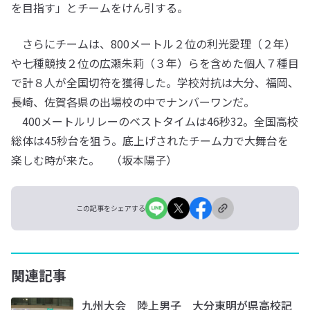
を目指す」とチームをけん引する。
さらにチームは、800メートル２位の利光愛理（２年）
や七種競技２位の広瀬朱莉（３年）らを含めた個人７種目
で計８人が全国切符を獲得した。学校対抗は大分、福岡、
長崎、佐賀各県の出場校の中でナンバーワンだ。
400メートルリレーのベストタイムは46秒32。全国高校
総体は45秒台を狙う。底上げされたチーム力で大舞台を
楽しむ時が来た。 （坂本陽子）
この記事をシェアする
関連記事
九州大会 陸上男子 大分東明が県高校記