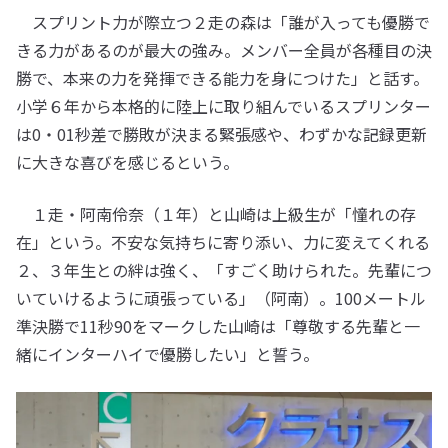
スプリント力が際立つ２走の森は「誰が入っても優勝で
きる力があるのが最大の強み。メンバー全員が各種目の決
勝で、本来の力を発揮できる能力を身につけた」と話す。
小学６年から本格的に陸上に取り組んでいるスプリンター
は0・01秒差で勝敗が決まる緊張感や、わずかな記録更新
に大きな喜びを感じるという。
１走・阿南伶奈（１年）と山崎は上級生が「憧れの存
在」という。不安な気持ちに寄り添い、力に変えてくれる
２、３年生との絆は強く、「すごく助けられた。先輩につ
いていけるように頑張っている」（阿南）。100メートル
準決勝で11秒90をマークした山崎は「尊敬する先輩と一
緒にインターハイで優勝したい」と誓う。