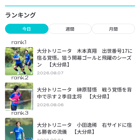
ランキング
今日
週間
月間
rank.1
大分トリニータ 木本真翔 出世番号17に
宿る覚悟。狙う開幕ゴールと飛躍のシーズ
ン 【大分県】
2026.08.07
rank.2
大分トリニータ 榊原彗悟 戦う覚悟を背
中で示す２季目主将 【大分県】
2026.08.06
rank.3
大分トリニータ 小田逸稀 右サイドに宿
る勝者の流儀 【大分県】