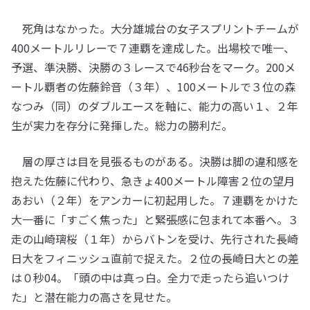
死角はなかった。大分雄城台の女子スプリントチームが
400メートルリレーで７連覇を達成した。出場校で唯一、
予選、準決勝、決勝の３レースで46秒台をマーク。200メ
ートル覇者の佐藤鈴音（３年）、100メートルで３位の森
なつみ（同）のダブルエースを軸に、能力の高い１、２年
生が実力を存分に発揮した。総力の勝利だ。
層の厚さは目を見張るものがある。決勝は脚の違和感を
抱えた佐藤に代わり、急きょ400メートル障害２位の望月
あおい（２年）をアンカーに初起用した。７連覇をかけた
大一番に「すごく焦った」と緊張感に包まれて本番へ。３
走の山崎璃桜（１年）からバトンを受け、先行された長崎
日大をフィニッシュ直前で捉えた。２位の長崎日大との差
は０秒04。「頭の中は真っ白。全力で走ったら追いつけ
た」と潜在能力の高さを見せた。