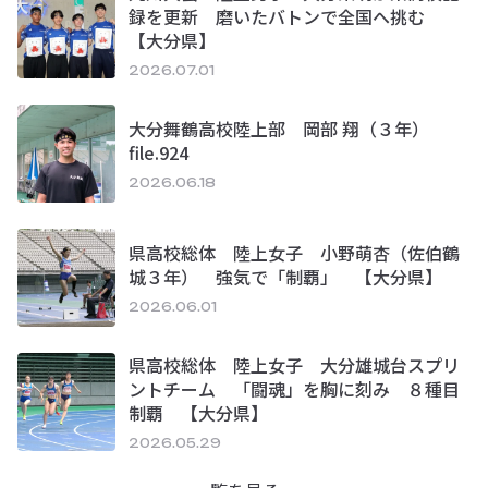
録を更新 磨いたバトンで全国へ挑む
【大分県】
2026.07.01
大分舞鶴高校陸上部 岡部 翔（３年）
file.924
2026.06.18
県高校総体 陸上女子 小野萌杏（佐伯鶴
城３年） 強気で「制覇」 【大分県】
2026.06.01
県高校総体 陸上女子 大分雄城台スプリ
ントチーム 「闘魂」を胸に刻み ８種目
制覇 【大分県】
2026.05.29