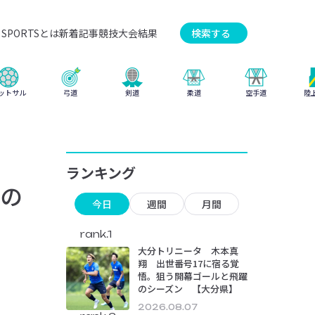
SPORTSとは
新着記事
競技
大会結果
検索する
弓道
柔道
ットサル
剣道
空手道
陸
ランキング
の
今日
週間
月間
rank.1
大分トリニータ 木本真
翔 出世番号17に宿る覚
悟。狙う開幕ゴールと飛躍
のシーズン 【大分県】
2026.08.07