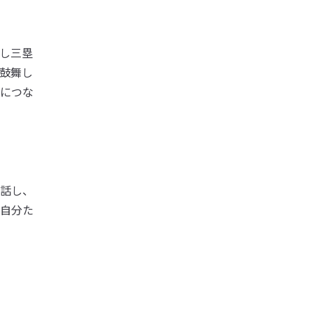
し三塁
鼓舞し
につな
話し、
自分た