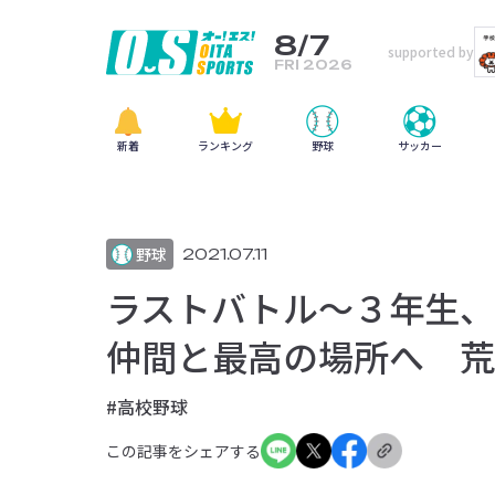
8/7
supported by
FRI 2026
新着
ランキング
野球
サッカー
野球
2021.07.11
ラストバトル〜３年生、
仲間と最高の場所へ 荒
#高校野球
この記事をシェアする