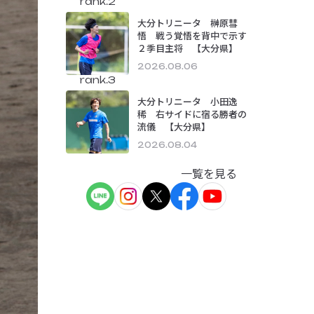
rank.2
大分トリニータ 榊原彗
悟 戦う覚悟を背中で示す
２季目主将 【大分県】
2026.08.06
rank.3
大分トリニータ 小田逸
稀 右サイドに宿る勝者の
流儀 【大分県】
2026.08.04
一覧を見る