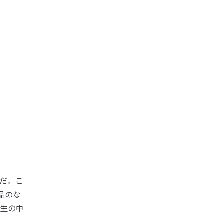
だ。こ
品のな
人生の中