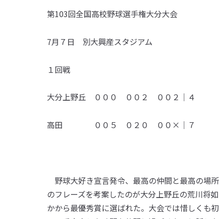
第103回全国高校野球選手権大分大会
7月７日 別大興産スタジアム
１回戦
大分上野丘 ０００ ００２ ００２｜４
高田 ００５ ０２０ ００×｜７
野球大好き宣言発令、最高の仲間と最高の場所
のフレーズを考案したのが大分上野丘の荒川将如
かから最優秀賞に選ばれた。大会では惜しくも初