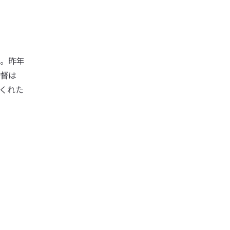
。昨年
督は
くれた