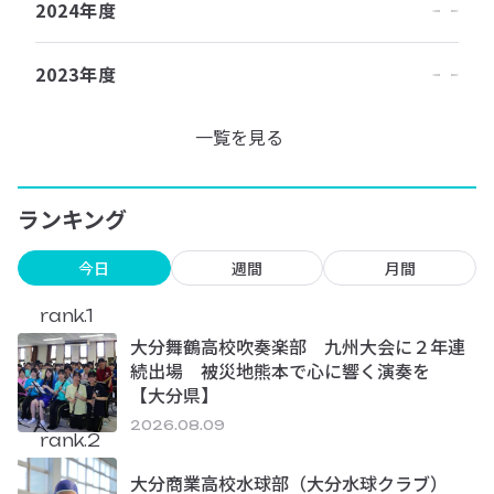
2024年度
2023年度
一覧を見る
ランキング
今日
週間
月間
rank.1
大分舞鶴高校吹奏楽部 九州大会に２年連
続出場 被災地熊本で心に響く演奏を
【大分県】
2026.08.09
rank.2
大分商業高校水球部（大分水球クラブ）