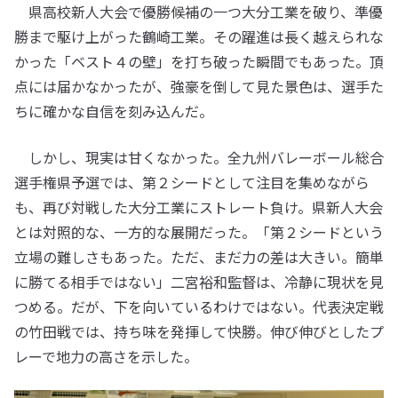
県高校新人大会で優勝候補の一つ大分工業を破り、準優
勝まで駆け上がった鶴崎工業。その躍進は長く越えられな
かった「ベスト４の壁」を打ち破った瞬間でもあった。頂
点には届かなかったが、強豪を倒して見た景色は、選手た
ちに確かな自信を刻み込んだ。
しかし、現実は甘くなかった。全九州バレーボール総合
選手権県予選では、第２シードとして注目を集めながら
も、再び対戦した大分工業にストレート負け。県新人大会
とは対照的な、一方的な展開だった。「第２シードという
立場の難しさもあった。ただ、まだ力の差は大きい。簡単
に勝てる相手ではない」二宮裕和監督は、冷静に現状を見
つめる。だが、下を向いているわけではない。代表決定戦
の竹田戦では、持ち味を発揮して快勝。伸び伸びとしたプ
レーで地力の高さを示した。