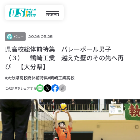
menu
バレー
2026.05.25
県高校総体前特集 バレーボール男子
（３） 鶴崎工業 越えた壁のその先へ再
び 【大分県】
#大分県高校総体前特集
#鶴崎工業高校
この記事をシェアする