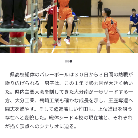
県高校総体のバレーボールは３０日から３日間の熱戦が
繰り広げられる。男子は、この１年で勢力図が大きく動い
た。県内主要大会を制してきた大分南が一歩リードする一
方、大分工業、鶴崎工業も確かな成長を示し、王座奪還へ
闘志を燃やす。そして躍進著しい竹田も、上位進出を狙う
存在へと変貌した。総体シード４校の現在地と、それぞれ
が描く頂点へのシナリオに迫る。