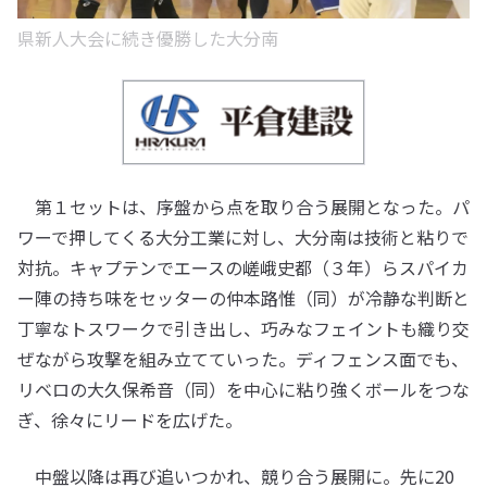
県新人大会に続き優勝した大分南
第１セットは、序盤から点を取り合う展開となった。パ
ワーで押してくる大分工業に対し、大分南は技術と粘りで
対抗。キャプテンでエースの嵯峨史都（３年）らスパイカ
ー陣の持ち味をセッターの仲本路惟（同）が冷静な判断と
丁寧なトスワークで引き出し、巧みなフェイントも織り交
ぜながら攻撃を組み立てていった。ディフェンス面でも、
リベロの大久保希音（同）を中心に粘り強くボールをつな
ぎ、徐々にリードを広げた。
中盤以降は再び追いつかれ、競り合う展開に。先に20