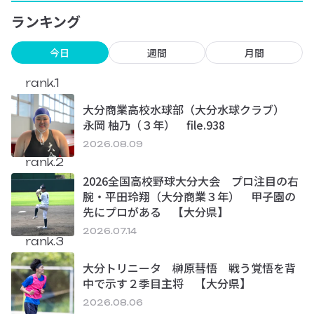
ランキング
今日
週間
月間
rank.1
大分商業高校水球部（大分水球クラブ）
永岡 柚乃（３年） file.938
2026.08.09
rank.2
2026全国高校野球大分大会 プロ注目の右
腕・平田玲翔（大分商業３年） 甲子園の
先にプロがある 【大分県】
2026.07.14
rank.3
大分トリニータ 榊原彗悟 戦う覚悟を背
中で示す２季目主将 【大分県】
2026.08.06