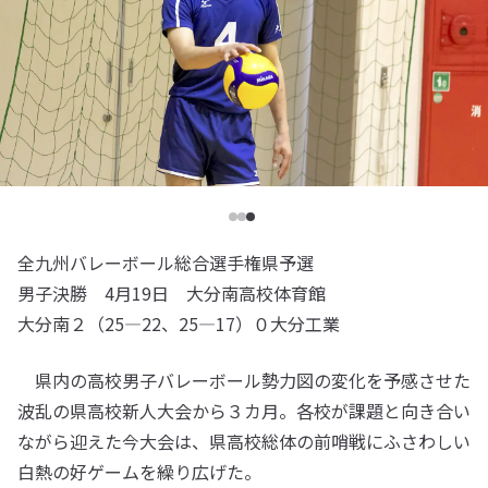
全九州バレーボール総合選手権県予選
男子決勝 4月19日 大分南高校体育館
大分南２（25―22、25―17）０大分工業
県内の高校男子バレーボール勢力図の変化を予感させた
波乱の県高校新人大会から３カ月。各校が課題と向き合い
ながら迎えた今大会は、県高校総体の前哨戦にふさわしい
白熱の好ゲームを繰り広げた。