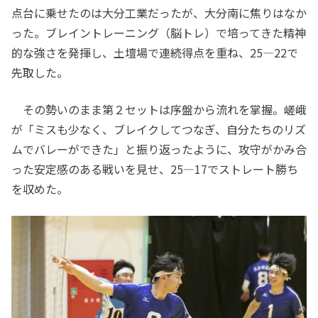
点台に乗せたのは大分工業だったが、大分南に焦りはなか
った。ブレイントレーニング（脳トレ）で培ってきた精神
的な強さを発揮し、土壇場で連続得点を重ね、25―22で
先取した。
その勢いのまま第２セットは序盤から流れを掌握。嵯峨
が「ミスも少なく、ブレイクしてつなぎ、自分たちのリズ
ムでバレーができた」と振り返ったように、攻守がかみ合
った安定感のある戦いを見せ、25―17でストレート勝ち
を収めた。