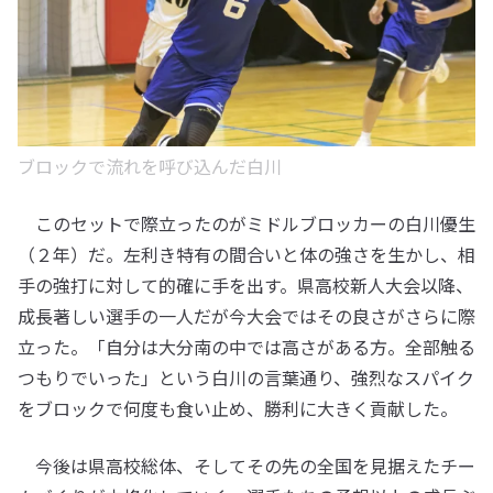
ブロックで流れを呼び込んだ白川
このセットで際立ったのがミドルブロッカーの白川優生
（２年）だ。左利き特有の間合いと体の強さを生かし、相
手の強打に対して的確に手を出す。県高校新人大会以降、
成長著しい選手の一人だが今大会ではその良さがさらに際
立った。「自分は大分南の中では高さがある方。全部触る
つもりでいった」という白川の言葉通り、強烈なスパイク
をブロックで何度も食い止め、勝利に大きく貢献した。
今後は県高校総体、そしてその先の全国を見据えたチー