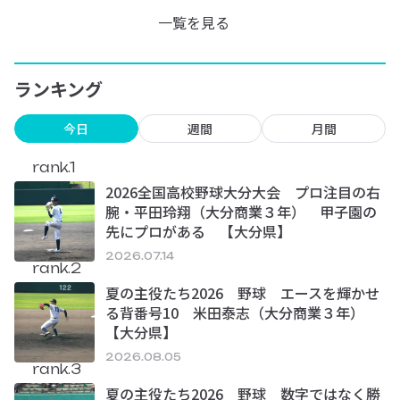
一覧を見る
ランキング
今日
週間
月間
rank.1
2026全国高校野球大分大会 プロ注目の右
腕・平田玲翔（大分商業３年） 甲子園の
先にプロがある 【大分県】
2026.07.14
rank.2
夏の主役たち2026 野球 エースを輝かせ
る背番号10 米田泰志（大分商業３年）
【大分県】
2026.08.05
rank.3
夏の主役たち2026 野球 数字ではなく勝