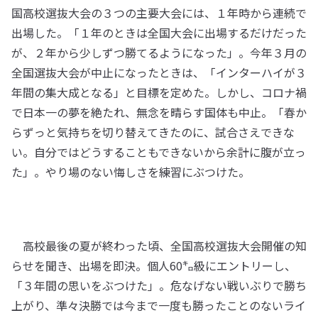
国高校選抜大会の３つの主要大会には、１年時から連続で
出場した。「１年のときは全国大会に出場するだけだった
が、２年から少しずつ勝てるようになった」。今年３月の
全国選抜大会が中止になったときは、「インターハイが３
年間の集大成となる」と目標を定めた。しかし、コロナ禍
で日本一の夢を絶たれ、無念を晴らす国体も中止。「春か
らずっと気持ちを切り替えてきたのに、試合さえできな
い。自分ではどうすることもできないから余計に腹が立っ
た」。やり場のない悔しさを練習にぶつけた。
高校最後の夏が終わった頃、全国高校選抜大会開催の知
らせを聞き、出場を即決。個人60㌔級にエントリーし、
「３年間の思いをぶつけた」。危なげない戦いぶりで勝ち
上がり、準々決勝では今まで一度も勝ったことのないライ