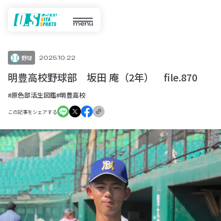
menu
野球
2025.10.22
明豊高校野球部 坂田 庵（2年） file.870
#原色部活生図鑑
#明豊高校
この記事をシェアする