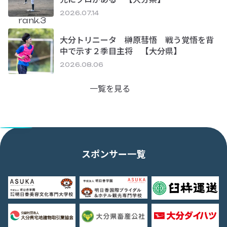
2026.07.14
rank.3
大分トリニータ 榊原彗悟 戦う覚悟を背
中で示す２季目主将 【大分県】
2026.08.06
一覧を見る
スポンサー一覧