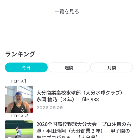
一覧を見る
ランキング
今日
週間
月間
rank.1
大分商業高校水球部（大分水球クラブ）
永岡 柚乃（３年） file.938
2026.08.09
rank.2
2026全国高校野球大分大会 プロ注目の右
腕・平田玲翔（大分商業３年） 甲子園の
先にプロがある 【大分県】