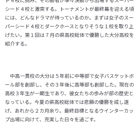
ド４校に挑み、その勝者が準々決勝から出場するスーパー
シード４校と激突する。トーナメントが最終幕を迎える頃
には、どんなドラマが待っているのか。まずは女子のスー
パーシード４校とダークホースとなりそうな１校を取り上
げたい。第１回は７月の県高校総体で優勝した大分高校を
紹介する。
中高一貫校の大分は５年前に中等部で女子バスケットボ
ール部を創部し、その３年後に高等部も創部した。現在の
高校３年生が一期生であり、彼女たちの歩みが部の歴史と
なっている。今夏の県高校総体では悲願の優勝を成し遂
げ、あれから２カ月余り。最終目標となるウインターカッ
プ出場に向けて、充実した日々を過ごす。