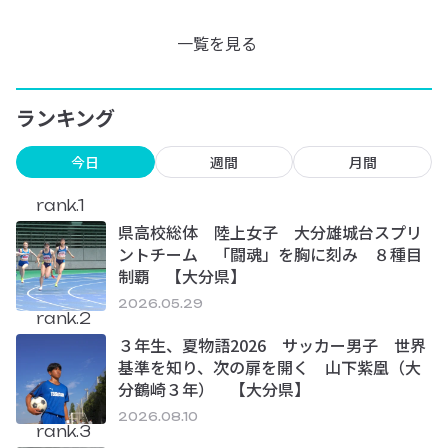
一覧を見る
ランキング
今日
週間
月間
rank.1
県高校総体 陸上女子 大分雄城台スプリ
ントチーム 「闘魂」を胸に刻み ８種目
制覇 【大分県】
2026.05.29
rank.2
３年生、夏物語2026 サッカー男子 世界
基準を知り、次の扉を開く 山下紫凰（大
分鶴崎３年） 【大分県】
2026.08.10
rank.3