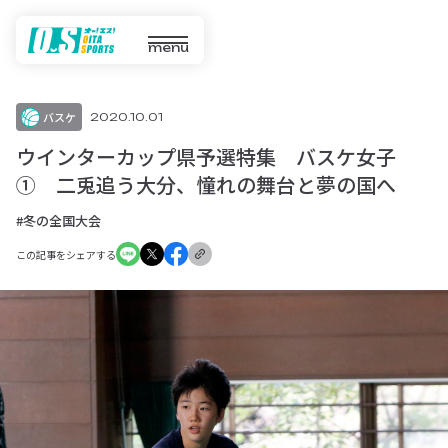
menu
バスケ
2020.10.01
ウインターカップ県予選特集 バスケ女子
① 二兎追う大分、憧れの舞台と夢の国へ
#冬の全国大会
この記事をシェアする