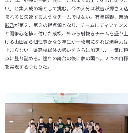
年）は、心強い仲間と共に「これまでの全てを出し切りた
い」と集大成の場として挑む。今の大分は秋吉が押さえ込
まれると失速するようなチームではない。有墨遥野、
奈須
彩乃
が第２、第３の得点源となり、チームにディフェンス
と闘争心を植え付けた成松、外から射抜きチームを盛り上
げる山田晶ら個性豊かな３年生が一枚岩になれば爆発力は
止まらない。県高校総体の勢いをさらに加速し、一気に頂
点に登り詰める。憧れの舞台の後に夢の国へ。２つの目標
を実現するつもりだ。