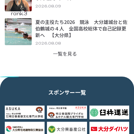
2026.08.09
rank.3
夏の主役たち2026 競泳 大分雄城台と佐
伯鶴城の４人 全国高校総体で自己記録更
新へ 【大分県】
2026.08.08
一覧を見る
スポンサー一覧