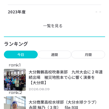
2023年度
一覧を見る
ランキング
今日
週間
月間
rank.1
大分舞鶴高校吹奏楽部 九州大会に２年連
続出場 被災地熊本で心に響く演奏を
【大分県】
2026.08.09
rank.2
大分商業高校水球部（大分水球クラブ）
永岡 柚乃（３年） file.938