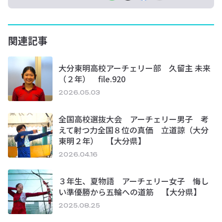
関連記事
大分東明高校アーチェリー部 久留主 未来
（２年） file.920
2026.05.03
全国高校選抜大会 アーチェリー男子 考
えて射つ力全国８位の真価 立道諒（大分
東明２年） 【大分県】
2026.04.16
３年生、夏物語 アーチェリー女子 悔し
い準優勝から五輪への道筋 【大分県】
2025.08.25