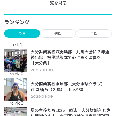
一覧を見る
ランキング
今日
週間
月間
rank.1
大分舞鶴高校吹奏楽部 九州大会に２年連
続出場 被災地熊本で心に響く演奏を
【大分県】
2026.08.09
rank.2
大分商業高校水球部（大分水球クラブ）
永岡 柚乃（３年） file.938
2026.08.09
rank.3
夏の主役たち2026 競泳 大分雄城台と佐
伯鶴城の４人 全国高校総体で自己記録更