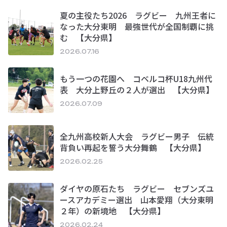
夏の主役たち2026 ラグビー 九州王者に
なった大分東明 最強世代が全国制覇に挑
む 【大分県】
2026.07.16
もう一つの花園へ コベルコ杯U18九州代
表 大分上野丘の２人が選出 【大分県】
2026.07.09
全九州高校新人大会 ラグビー男子 伝統
背負い再起を誓う大分舞鶴 【大分県】
2026.02.25
ダイヤの原石たち ラグビー セブンズユ
ースアカデミー選出 山本愛翔（大分東明
２年）の新境地 【大分県】
2026.02.24