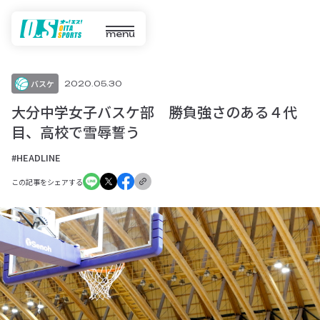
menu
バスケ
2020.05.30
大分中学女子バスケ部 勝負強さのある４代
目、高校で雪辱誓う
#HEADLINE
この記事をシェアする