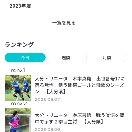
2023年度
一覧を見る
ランキング
今日
週間
月間
rank.1
大分トリニータ 木本真翔 出世番号17に
宿る覚悟。狙う開幕ゴールと飛躍のシーズ
ン 【大分県】
2026.08.07
rank.2
大分トリニータ 榊原彗悟 戦う覚悟を背
中で示す２季目主将 【大分県】
2026.08.06