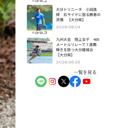
rank.2
大分トリニータ 小田逸
稀 右サイドに宿る勝者の
流儀 【大分県】
2026.08.04
rank.3
九州大会 陸上女子 400
メートルリレーで７連覇
輝きを放つ大分雄城台
【大分県】
2026.06.25
一覧を見る