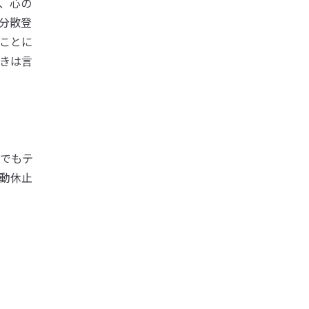
、心の
分散登
ことに
きは言
でもテ
動休止