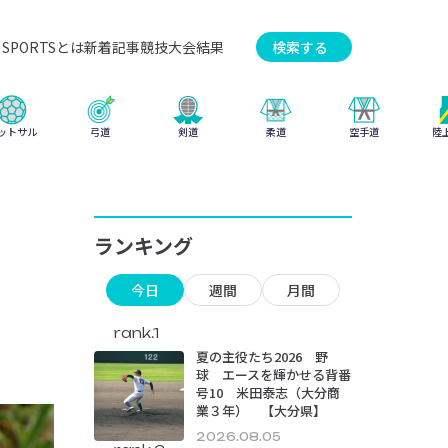
SPORTSとは
新着記事
競技
大会結果
検索する
弓道
柔道
ットサル
剣道
空手道
陸
ランキング
今日
週間
月間
rank.1
夏の主役たち2026 野
球 エースを輝かせる背番
号10 米田泰志（大分商
業３年） 【大分県】
2026.08.05