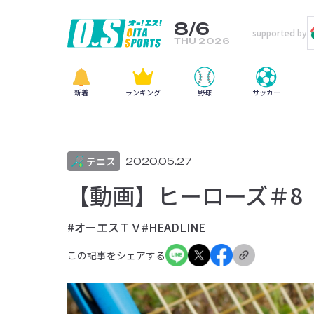
8/6
supported by
THU 2026
新着
ランキング
野球
サッカー
テニス
2020.05.27
【動画】ヒーローズ＃8
#オーエスＴＶ
#HEADLINE
この記事をシェアする