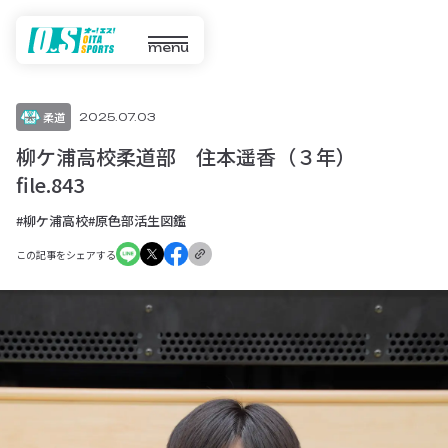
menu
柔道
2025.07.03
柳ケ浦高校柔道部 住本遥香（３年）
file.843
#柳ケ浦高校
#原色部活生図鑑
この記事をシェアする