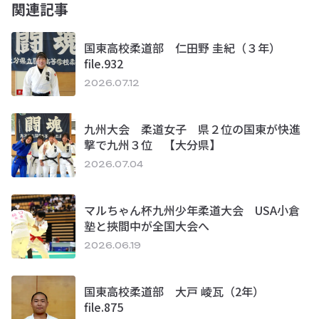
関連記事
国東高校柔道部 仁田野 圭紀（３年）
file.932
2026.07.12
九州大会 柔道女子 県２位の国東が快進
撃で九州３位 【大分県】
2026.07.04
マルちゃん杯九州少年柔道大会 USA小倉
塾と挾間中が全国大会へ
2026.06.19
国東高校柔道部 大戸 崚瓦（2年）
file.875