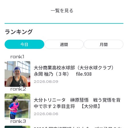
一覧を見る
ランキング
今日
週間
月間
rank.1
大分商業高校水球部（大分水球クラブ）
永岡 柚乃（３年） file.938
2026.08.09
rank.2
大分トリニータ 榊原彗悟 戦う覚悟を背
中で示す２季目主将 【大分県】
2026.08.06
rank.3