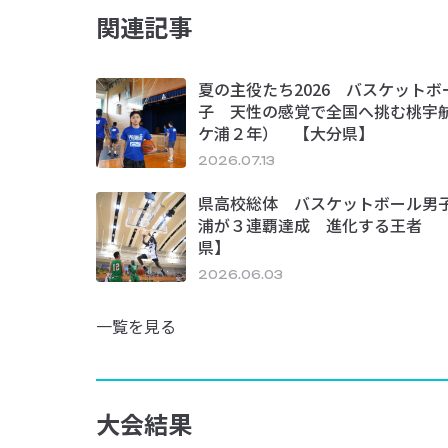
関連記事
夏の主役たち2026 バスケットボ
子 天性の感覚で全国へ挑む桃宇
ケ浦２年） 【大分県】
2026.07.13
県高校総体 バスケットボール男
浦が３連覇達成 進化する王者 
県】
2026.06.03
一覧を見る
大会結果