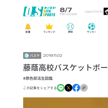
8/7
supported by
FRI 2026
新着
ランキング
野球
サッカー
バスケ
2019.11.02
藤蔭高校バスケットボール
#原色部活生図鑑
この記事をシェアする