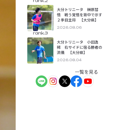
rank.2
大分トリニータ 榊原彗
悟 戦う覚悟を背中で示す
２季目主将 【大分県】
2026.08.06
rank.3
大分トリニータ 小田逸
稀 右サイドに宿る勝者の
流儀 【大分県】
2026.08.04
一覧を見る