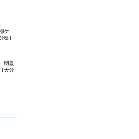
柳ケ
分県】
 明豊
【大分