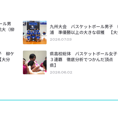
ール男
九州大会 バスケットボール男子 
航大（柳
浦 準優勝以上の大きな収穫 【大
2026.07.03
子 柳ケ
県高校総体 バスケットボール女子
【大分
３連覇 徹底分析でつかんだ頂点 
県】
2026.06.02