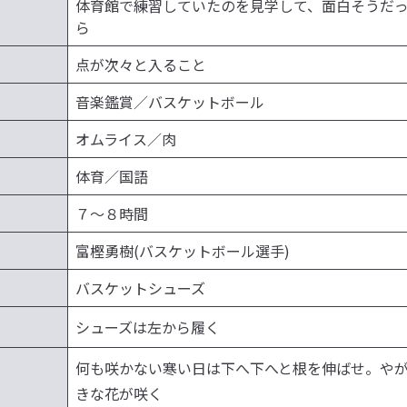
体育館で練習していたのを見学して、面白そうだ
ら
点が次々と入ること
音楽鑑賞／バスケットボール
オムライス／肉
体育／国語
７〜８時間
富樫勇樹(バスケットボール選手)
バスケットシューズ
シューズは左から履く
何も咲かない寒い日は下へ下へと根を伸ばせ。や
きな花が咲く