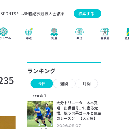
SPORTSとは
新着記事
競技
大会結果
検索する
弓道
柔道
ットサル
剣道
空手道
陸
ランキング
35
今日
週間
月間
rank.1
大分トリニータ 木本真
翔 出世番号17に宿る覚
悟。狙う開幕ゴールと飛躍
のシーズン 【大分県】
2026.08.07