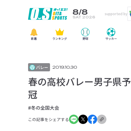
8/8
supported by
SAT 2026
新着
ランキング
野球
サッカー
バレー
2019.10.30
春の高校バレー男子県予
冠
#冬の全国大会
この記事をシェアする