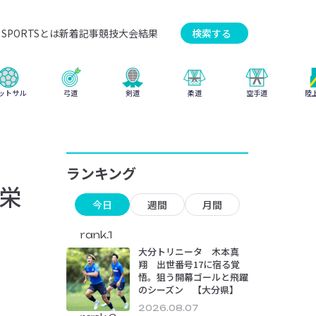
SPORTSとは
新着記事
競技
大会結果
検索する
弓道
柔道
ットサル
剣道
空手道
陸
ランキング
栄
今日
週間
月間
rank.1
大分トリニータ 木本真
翔 出世番号17に宿る覚
悟。狙う開幕ゴールと飛躍
のシーズン 【大分県】
2026.08.07