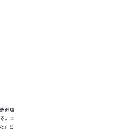
悪循環
る。エ
た」と