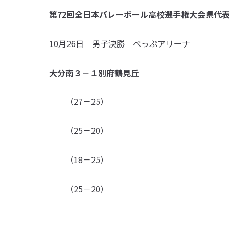
第72回全日本バレーボール高校選手権大会県代
10月26日 男子決勝 べっぷアリーナ
大分南３－１別府鶴見丘
（27－25）
（25－20）
（18－25）
（25－20）