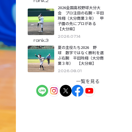
rank.2
2026全国高校野球大分大
会 プロ注目の右腕・平田
玲翔（大分商業３年） 甲
子園の先にプロがある
【大分県】
2026.07.14
rank.3
夏の主役たち2026 野
球 数字ではなく勝利を選
ぶ右腕 平田玲翔（大分商
業３年） 【大分県】
2026.08.01
一覧を見る