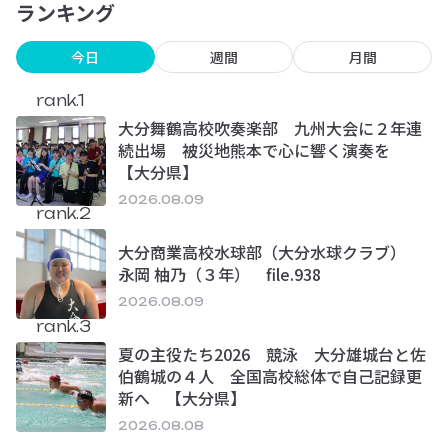
ランキング
今日
週間
月間
rank.1
大分舞鶴高校吹奏楽部 九州大会に２年連
続出場 被災地熊本で心に響く演奏を
【大分県】
2026.08.09
rank.2
大分商業高校水球部（大分水球クラブ）
永岡 柚乃（３年） file.938
2026.08.09
rank.3
夏の主役たち2026 競泳 大分雄城台と佐
伯鶴城の４人 全国高校総体で自己記録更
新へ 【大分県】
2026.08.08