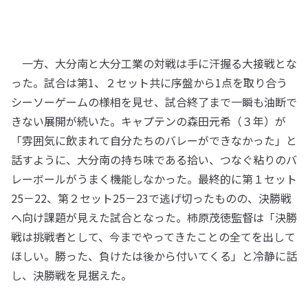
一方、大分南と大分工業の対戦は手に汗握る大接戦とな
った。試合は第1、２セット共に序盤から1点を取り合う
シーソーゲームの様相を見せ、試合終了まで一瞬も油断で
きない展開が続いた。キャプテンの森田元希（３年）が
「雰囲気に飲まれて自分たちのバレーができなかった」と
話すように、大分南の持ち味である拾い、つなぐ粘りのバ
レーボールがうまく機能しなかった。最終的に第１セット
25－22、第２セット25－23で逃げ切ったものの、決勝戦
へ向け課題が見えた試合となった。柿原茂徳監督は「決勝
戦は挑戦者として、今までやってきたことの全てを出して
ほしい。勝った、負けたは後から付いてくる」と冷静に話
し、決勝戦を見据えた。