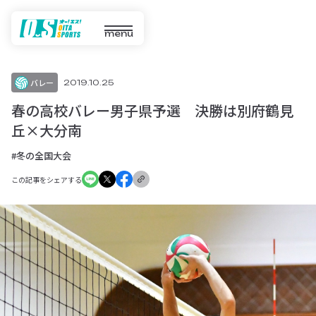
menu
バレー
2019.10.25
春の高校バレー男子県予選 決勝は別府鶴見
丘×大分南
#冬の全国大会
この記事をシェアする