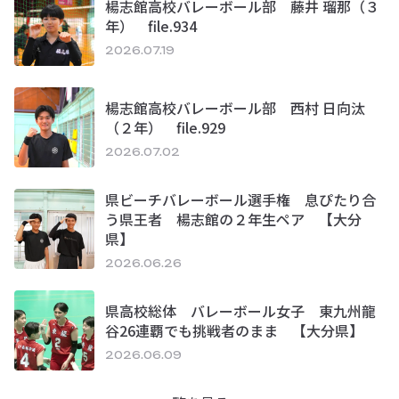
楊志館高校バレーボール部 藤井 瑠那（３
年） file.934
2026.07.19
楊志館高校バレーボール部 西村 日向汰
（２年） file.929
2026.07.02
県ビーチバレーボール選手権 息ぴたり合
う県王者 楊志館の２年生ペア 【大分
県】
2026.06.26
県高校総体 バレーボール女子 東九州龍
谷26連覇でも挑戦者のまま 【大分県】
2026.06.09