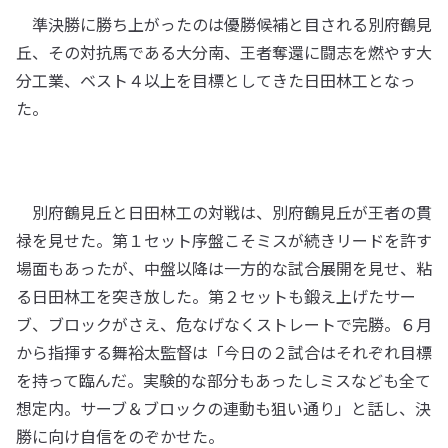
準決勝に勝ち上がったのは優勝候補と目される別府鶴見
丘、その対抗馬である大分南、王者奪還に闘志を燃やす大
分工業、ベスト４以上を目標としてきた日田林工となっ
た。
別府鶴見丘と日田林工の対戦は、別府鶴見丘が王者の貫
禄を見せた。第１セット序盤こそミスが続きリードを許す
場面もあったが、中盤以降は一方的な試合展開を見せ、粘
る日田林工を突き放した。第２セットも鍛え上げたサー
ブ、ブロックがさえ、危なげなくストレートで完勝。６月
から指揮する舞裕太監督は「今日の２試合はそれぞれ目標
を持って臨んだ。実験的な部分もあったしミスなども全て
想定内。サーブ＆ブロックの連動も狙い通り」と話し、決
勝に向け自信をのぞかせた。