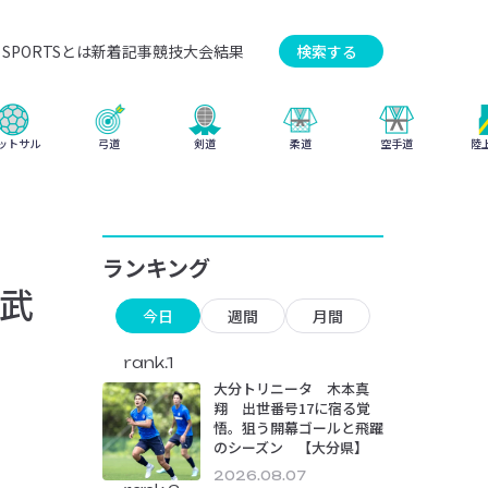
SPORTSとは
新着記事
競技
大会結果
検索する
弓道
柔道
ットサル
剣道
空手道
陸
ランキング
武
今日
週間
月間
rank.1
大分トリニータ 木本真
翔 出世番号17に宿る覚
悟。狙う開幕ゴールと飛躍
のシーズン 【大分県】
2026.08.07