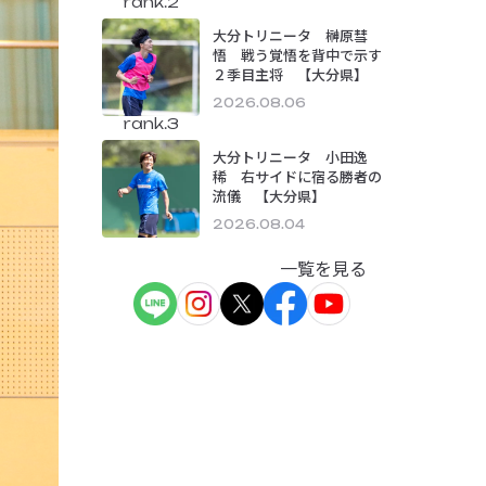
rank.2
大分トリニータ 榊原彗
悟 戦う覚悟を背中で示す
２季目主将 【大分県】
2026.08.06
rank.3
大分トリニータ 小田逸
稀 右サイドに宿る勝者の
流儀 【大分県】
2026.08.04
一覧を見る