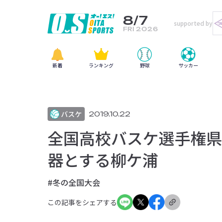
8/7
supported by
FRI 2026
新着
ランキング
野球
サッカー
バスケ
2019.10.22
全国高校バスケ選手権県
器とする柳ケ浦
#冬の全国大会
この記事をシェアする