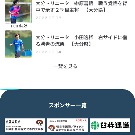
大分トリニータ 榊原彗悟 戦う覚悟を背
中で示す２季目主将 【大分県】
2026.08.06
rank.3
大分トリニータ 小田逸稀 右サイドに宿
る勝者の流儀 【大分県】
2026.08.04
一覧を見る
スポンサー一覧