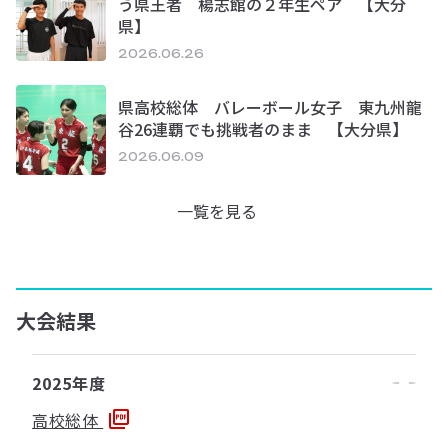
う県王者 楊志館の２年生ペア 【大分
県】
2026.06.26
県高校総体 バレーボール女子 東九州龍
谷26連覇でも挑戦者のまま 【大分県】
2026.06.09
一覧を見る
大会結果
2025年度
高校総体