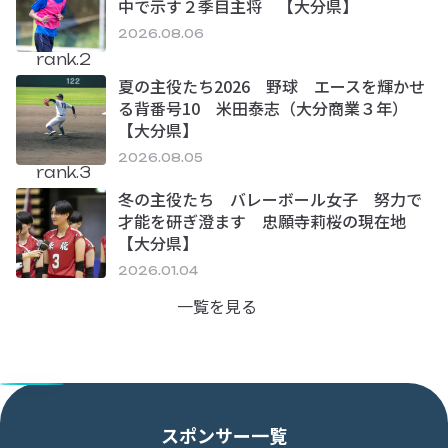
中で示す２季目主将 【大分県】
2026.08.06
rank.2
夏の主役たち2026 野球 エースを輝かせ
る背番号10 米田泰志（大分商業３年）
【大分県】
2026.08.05
rank.3
冬の主役たち バレーボール女子 努力で
才能を研ぎ澄ます 忠願寺莉桜の現在地
【大分県】
2026.01.04
一覧を見る
スポンサー一覧