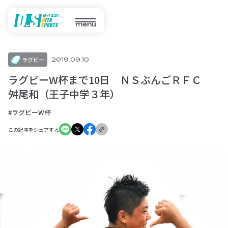
menu
ラグビー
2019.09.10
ラグビーW杯まで10日 ＮＳぶんごＲＦＣ
舛尾和（王子中学３年）
#ラグビーW杯
この記事をシェアする