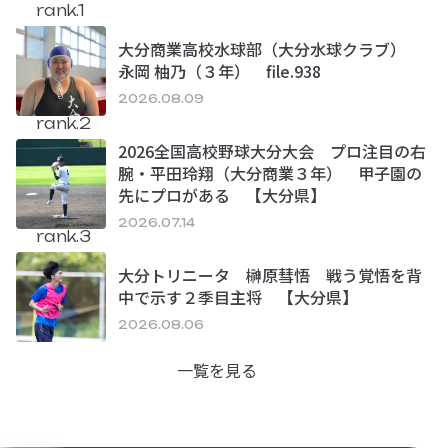
rank.1
大分商業高校水球部（大分水球クラブ）
永岡 柚乃（３年） file.938
2026.08.09
rank.2
2026全国高校野球大分大会 プロ注目の右
腕・平田玲翔（大分商業３年） 甲子園の
先にプロがある 【大分県】
2026.07.14
rank.3
大分トリニータ 榊原彗悟 戦う覚悟を背
中で示す２季目主将 【大分県】
2026.08.06
一覧を見る