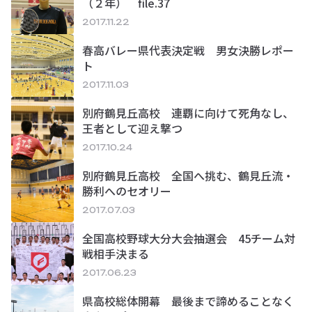
（２年） file.37
2017.11.22
春高バレー県代表決定戦 男女決勝レポー
ト
2017.11.03
別府鶴見丘高校 連覇に向けて死角なし、
王者として迎え撃つ
2017.10.24
別府鶴見丘高校 全国へ挑む、鶴見丘流・
勝利へのセオリー
2017.07.03
全国高校野球大分大会抽選会 45チーム対
戦相手決まる
2017.06.23
県高校総体開幕 最後まで諦めることなく