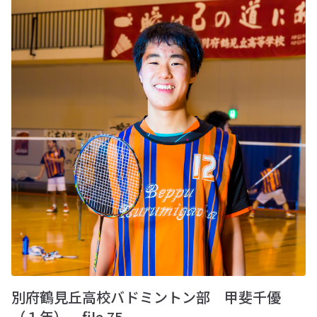
別府鶴見丘高校バドミントン部 甲斐千優
（１年） file.75