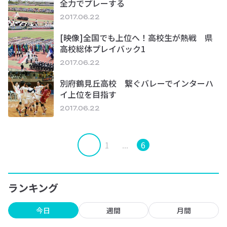
全力でプレーする
2017.06.22
[映像]全国でも上位へ！高校生が熱戦 県
高校総体プレイバック1
2017.06.22
別府鶴見丘高校 繋ぐバレーでインターハ
イ上位を目指す
2017.06.22
1
...
6
ランキング
今日
週間
月間