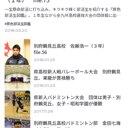
一生懸命部活に打ち込み、キラキラ輝く部活生を紹介する『原色
部活生図鑑』。１年生ながら全九州高校選抜大会の団体戦に出場
した甲斐千優。「勝たなければならない試合で勝…
#原色部活生図鑑
2018.03.20
別府鶴見丘高校 佐藤浩一（３年）
file.56
2018.01.25
県高校新人戦バレーボール大会 別府鶴見
丘、東龍が貫禄勝ち
2018.01.23
県新人バドミントン大会 団体は男子・別
府鶴見丘、女子・昭和学園が優勝
2017.11.26
別府鶴見丘高校バドミントン部 金田七海