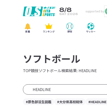
8/8
supported by
SAT 2026
新着
ランキング
野球
サッカー
ソフトボール
TOP
競技
ソフトボール
検索結果: HEADLINE
#原色部活生図鑑
#大分県高校総体
#HEADLINE