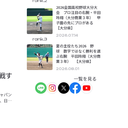
rank.2
2026全国高校野球大分大
会 プロ注目の右腕・平田
玲翔（大分商業３年） 甲
子園の先にプロがある
【大分県】
2026.07.14
rank.3
夏の主役たち2026 野
球 数字ではなく勝利を選
ぶ右腕 平田玲翔（大分商
業３年） 【大分県】
2026.08.01
戦す
一覧を見る
ャパン
、日本