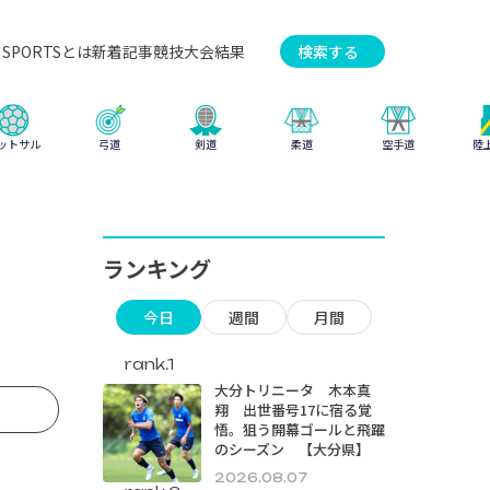
SPORTSとは
新着記事
競技
大会結果
検索する
弓道
柔道
ットサル
剣道
空手道
陸
ランキング
今日
週間
月間
rank.1
大分トリニータ 木本真
翔 出世番号17に宿る覚
悟。狙う開幕ゴールと飛躍
のシーズン 【大分県】
2026.08.07