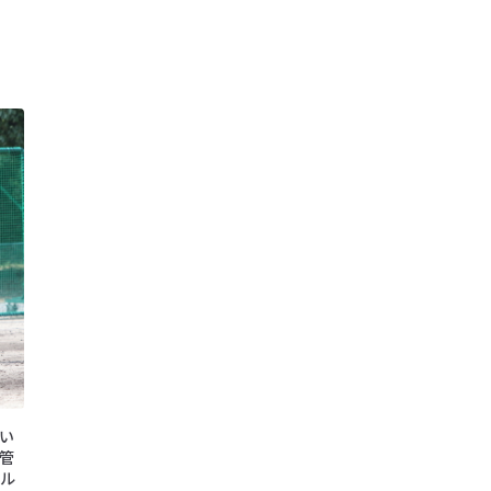
い
管
ル