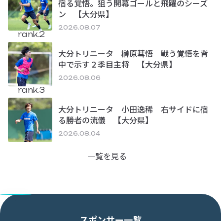
宿る覚悟。狙う開幕ゴールと飛躍のシーズ
ン 【大分県】
2026.08.07
rank.2
大分トリニータ 榊原彗悟 戦う覚悟を背
中で示す２季目主将 【大分県】
2026.08.06
rank.3
大分トリニータ 小田逸稀 右サイドに宿
る勝者の流儀 【大分県】
2026.08.04
一覧を見る
スポンサー一覧