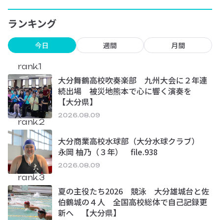
ランキング
今日
週間
月間
rank.1
大分舞鶴高校吹奏楽部 九州大会に２年連
続出場 被災地熊本で心に響く演奏を
【大分県】
2026.08.09
rank.2
大分商業高校水球部（大分水球クラブ）
永岡 柚乃（３年） file.938
2026.08.09
rank.3
夏の主役たち2026 競泳 大分雄城台と佐
伯鶴城の４人 全国高校総体で自己記録更
新へ 【大分県】