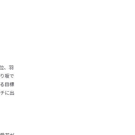
位、羽
上り坂で
る目標
チに出