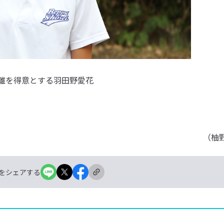
離を得意とする羽田野愛花
（柚
をシェアする