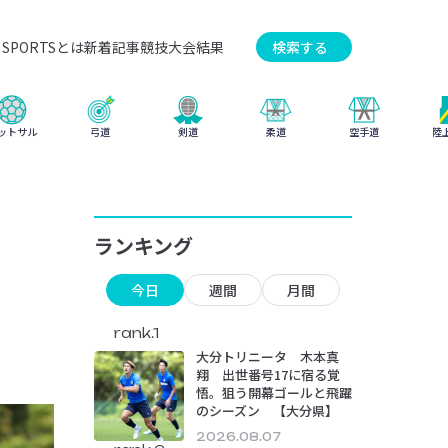
SPORTSとは
新着記事
競技
大会結果
検索する
弓道
柔道
ットサル
剣道
空手道
陸
ランキング
今日
週間
月間
rank.1
大分トリニータ 木本真
翔 出世番号17に宿る覚
悟。狙う開幕ゴールと飛躍
のシーズン 【大分県】
2026.08.07