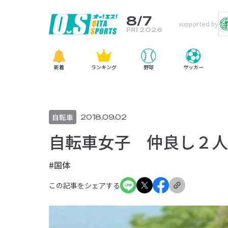
8/7
supported by
FRI 2026
新着
ランキング
野球
サッカー
自転車
2018.09.02
自転車女子 仲良し２人
#国体
この記事をシェアする