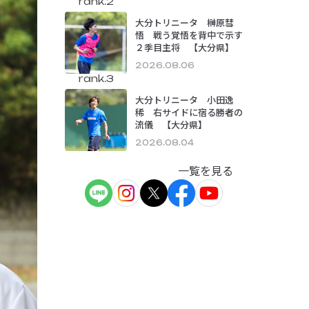
rank.2
大分トリニータ 榊原彗
悟 戦う覚悟を背中で示す
２季目主将 【大分県】
2026.08.06
rank.3
大分トリニータ 小田逸
稀 右サイドに宿る勝者の
流儀 【大分県】
2026.08.04
一覧を見る