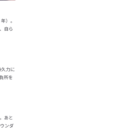
３年）。
、自ら
持久力に
負所を
。あと
ウンダ