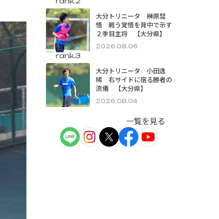
rank.2
大分トリニータ 榊原彗
悟 戦う覚悟を背中で示す
２季目主将 【大分県】
2026.08.06
rank.3
大分トリニータ 小田逸
稀 右サイドに宿る勝者の
流儀 【大分県】
2026.08.04
一覧を見る