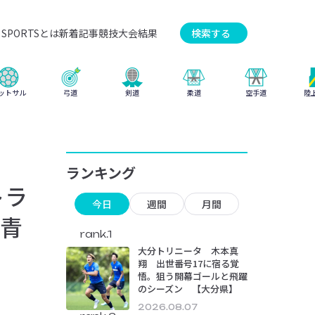
SPORTSとは
新着記事
競技
大会結果
検索する
弓道
柔道
ットサル
剣道
空手道
陸
ランキング
トラ
今日
週間
月間
青
rank.1
大分トリニータ 木本真
翔 出世番号17に宿る覚
悟。狙う開幕ゴールと飛躍
のシーズン 【大分県】
2026.08.07