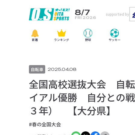
8/7
supported by
FRI 2026
新着
ランキング
野球
サッカー
自転車
2025.04.08
全国高校選抜大会 自転
イアル優勝 自分との戦
３年） 【大分県】
#春の全国大会