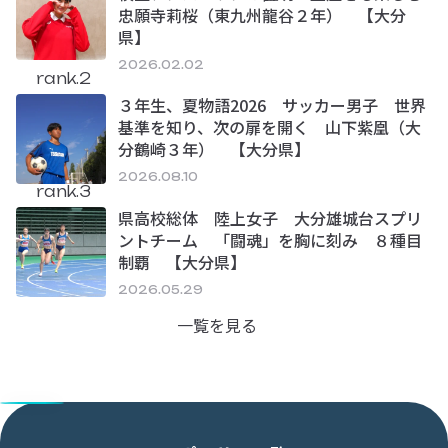
忠願寺莉桜（東九州龍谷２年） 【大分
県】
2026.02.02
rank.2
３年生、夏物語2026 サッカー男子 世界
基準を知り、次の扉を開く 山下紫凰（大
分鶴崎３年） 【大分県】
2026.08.10
rank.3
県高校総体 陸上女子 大分雄城台スプリ
ントチーム 「闘魂」を胸に刻み ８種目
制覇 【大分県】
2026.05.29
一覧を見る