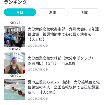
ランキング
今日
週間
月間
rank.1
大分舞鶴高校吹奏楽部 九州大会に２年連
続出場 被災地熊本で心に響く演奏を
【大分県】
2026.08.09
rank.2
大分商業高校水球部（大分水球クラブ）
永岡 柚乃（３年） file.938
2026.08.09
rank.3
夏の主役たち2026 競泳 大分雄城台と佐
伯鶴城の４人 全国高校総体で自己記録更
新へ 【大分県】
2026.08.08