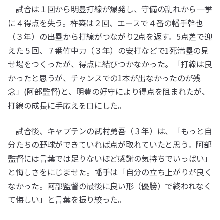
試合は１回から明豊打線が爆発し、守備の乱れから一挙
に４得点を失う。杵築は２回、エースで４番の幡手幹也
（３年）の出塁から打線がつながり2点を返す。5点差で迎
えた５回、７番竹中力（３年）の安打などで1死満塁の見
せ場をつくったが、得点に結びつかなかった。「打線は良
かったと思うが、チャンスでの1本が出なかったのが残
念」(阿部監督)と、明豊の好守により得点を阻まれたが、
打線の成長に手応えを口にした。
試合後、キャプテンの武村勇吾（３年）は、「もっと自
分たちの野球ができていれば点が取れていたと思う。阿部
監督には言葉では足りないほど感謝の気持ちでいっぱい」
と悔しさをにじませた。幡手は「自分の立ち上がりが良く
なかった。阿部監督の最後に良い形（優勝）で終われなく
て悔しい」と言葉を振り絞った。