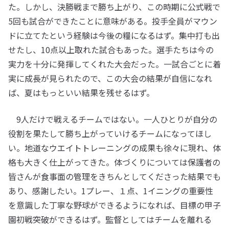
た。しかし、決勝戦まで勝ち上がり、この時期に公式戦で
5回も試合ができたことに意味がある。投手全員がマウン
ドに立てたという経験は今後の糧になるはず。集中打も出
せたし、10点以上取れた試合もあった。選手たちは今の
実力を十分に発揮してくれた大会だった。一試合ごとに着
実に成長が見られたので、この大会の結果が自信になれ
ば、夏はもっといい結果を残せるはず。
9人だけで戦えるチームではない。一人ひとりが自分の
役割を果たして勝ち上がっていけるチームになってほし
い。地道なウエイトトレーニングの成果も徐々に現れ、体
格も大きく仕上がってきた。体づくりについては保護者の
皆さんが食事面の管理をきちんとしてくださった結果でも
あり、感謝したい。1プレー、１点、1イニングの重要性
を意識した丁寧な野球ができるようになれば、目標の甲子
園初戦突破ができるはず。監督としてはチームを離れる