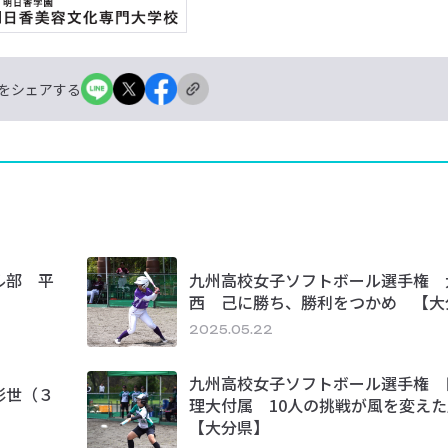
をシェアする
ル部 平
九州高校女子ソフトボール選手権 
西 己に勝ち、勝利をつかめ 【大
2025.05.22
九州高校女子ソフトボール選手権 
彩世（３
理大付属 10人の挑戦が風を変え
【大分県】