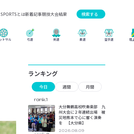
SPORTSとは
新着記事
競技
大会結果
検索する
弓道
柔道
ットサル
剣道
空手道
陸
ランキング
今日
週間
月間
rank.1
大分舞鶴高校吹奏楽部 九
州大会に２年連続出場 被
災地熊本で心に響く演奏
を 【大分県】
2026.08.09