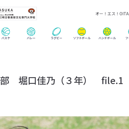
オー！エス！OITA 
ハンドボール
バスケ
バレー
ラグビー
ソフトボール
フ
 堀口佳乃（３年） file.1