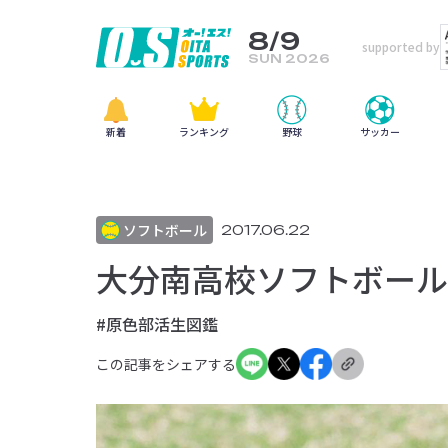
8/9
supported by
SUN 2026
新着
ランキング
野球
サッカー
ソフトボール
2017.06.22
大分南高校ソフトボール部
#原色部活生図鑑
この記事をシェアする