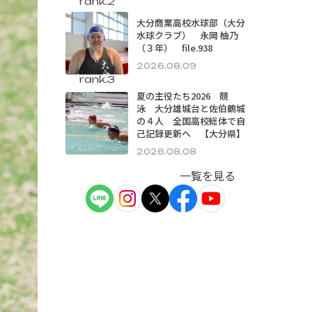
rank.2
大分商業高校水球部（大分
水球クラブ） 永岡 柚乃
（３年） file.938
2026.08.09
rank.3
夏の主役たち2026 競
泳 大分雄城台と佐伯鶴城
の４人 全国高校総体で自
己記録更新へ 【大分県】
2026.08.08
一覧を見る