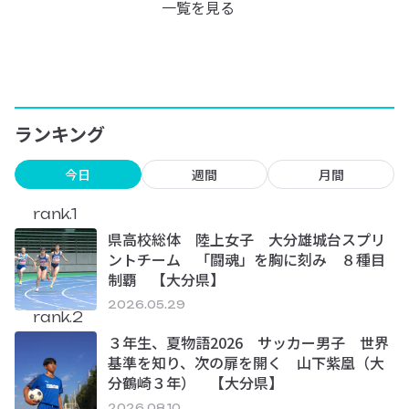
一覧を見る
ランキング
今日
週間
月間
rank.1
県高校総体 陸上女子 大分雄城台スプリ
ントチーム 「闘魂」を胸に刻み ８種目
制覇 【大分県】
2026.05.29
rank.2
３年生、夏物語2026 サッカー男子 世界
基準を知り、次の扉を開く 山下紫凰（大
分鶴崎３年） 【大分県】
2026.08.10