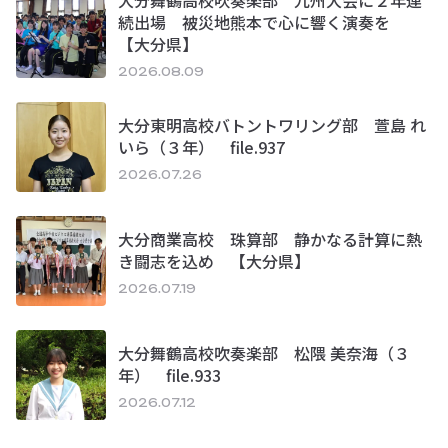
続出場 被災地熊本で心に響く演奏を
【大分県】
2026.08.09
大分東明高校バトントワリング部 萱島 れ
いら（３年） file.937
2026.07.26
大分商業高校 珠算部 静かなる計算に熱
き闘志を込め 【大分県】
2026.07.19
大分舞鶴高校吹奏楽部 松隈 美奈海（３
年） file.933
2026.07.12