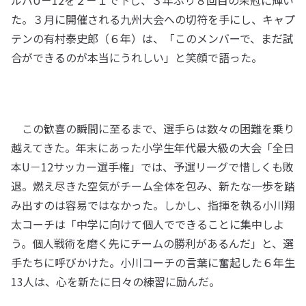
ルバU－12を２－１で下し、３年ぶり８回目の栄冠に輝い
た。３月に開催される九州大会への切符を手にし、キャプ
テンの有村泰史郎（６年）は、「このメンバーで、まだ試
合ができるのが本当にうれしい」と笑顔で語った。
この歓喜の瞬間に至るまで、選手らは数々の困難を乗り
越えてきた。年末にあった小学生年代最大級の大会「全日
本U－12サッカー選手権」では、予選リーグで惜しくも敗
退。燃え尽きた空気がチーム全体を包み、新たな一歩を踏
み出すのは容易ではなかった。しかし、指揮を執る小川翔
太コーチは「中学に向けて個人でできることに集中しよ
う。個人戦術を磨く先にチームの勝利があるんだ」と、選
手たちに呼びかけた。小川コーチの言葉に奮起した６年生
13人は、心を新たに日々の練習に励んだ。