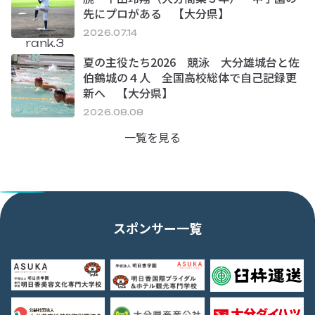
先にプロがある 【大分県】
2026.07.14
rank.3
夏の主役たち2026 競泳 大分雄城台と佐
伯鶴城の４人 全国高校総体で自己記録更
新へ 【大分県】
2026.08.08
一覧を見る
スポンサー一覧