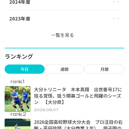
2024年度
2023年度
一覧を見る
ランキング
今日
週間
月間
rank.1
大分トリニータ 木本真翔 出世番号17に
宿る覚悟。狙う開幕ゴールと飛躍のシーズ
ン 【大分県】
2026.08.07
rank.2
2026全国高校野球大分大会 プロ注目の右
腕・平田玲翔（大分商業３年） 甲子園の