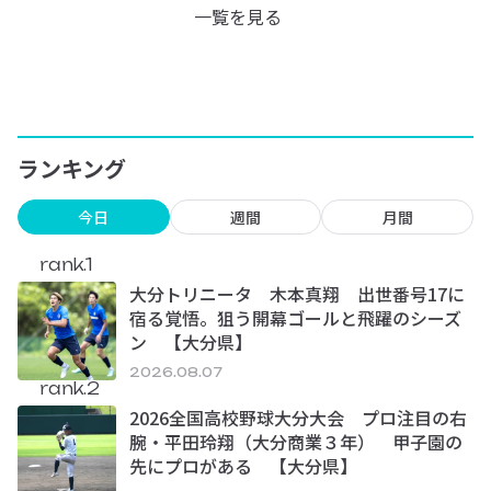
一覧を見る
ランキング
今日
週間
月間
rank.1
大分トリニータ 木本真翔 出世番号17に
宿る覚悟。狙う開幕ゴールと飛躍のシーズ
ン 【大分県】
2026.08.07
rank.2
2026全国高校野球大分大会 プロ注目の右
腕・平田玲翔（大分商業３年） 甲子園の
先にプロがある 【大分県】