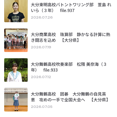
大分東明高校バトントワリング部 萱島 れ
いら（３年） file.937
2026.07.26
大分商業高校 珠算部 静かなる計算に熱
き闘志を込め 【大分県】
2026.07.19
大分舞鶴高校吹奏楽部 松隈 美奈海（３
年） file.933
2026.07.12
大分舞鶴高校 囲碁 大分舞鶴の自見英
恵 攻めの一手で全国大会へ 【大分県】
2026.07.05