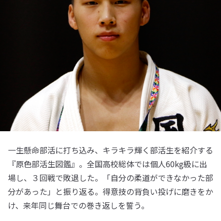
一生懸命部活に打ち込み、キラキラ輝く部活生を紹介する
『原色部活生図鑑』。全国高校総体では個人60kg級に出
場し、３回戦で敗退した。「自分の柔道ができなかった部
分があった」と振り返る。得意技の背負い投げに磨きをか
け、来年同じ舞台での巻き返しを誓う。