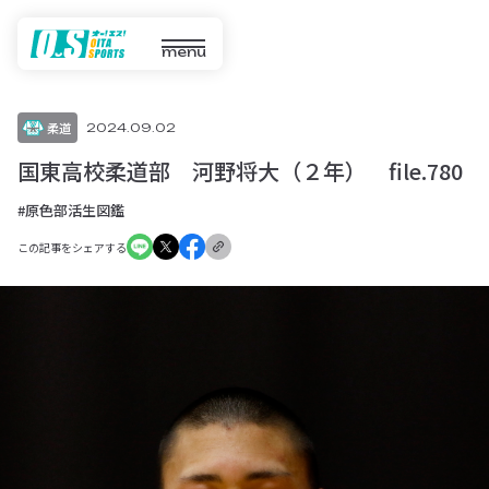
menu
柔道
2024.09.02
国東高校柔道部 河野将大（２年） file.780
#原色部活生図鑑
この記事をシェアする