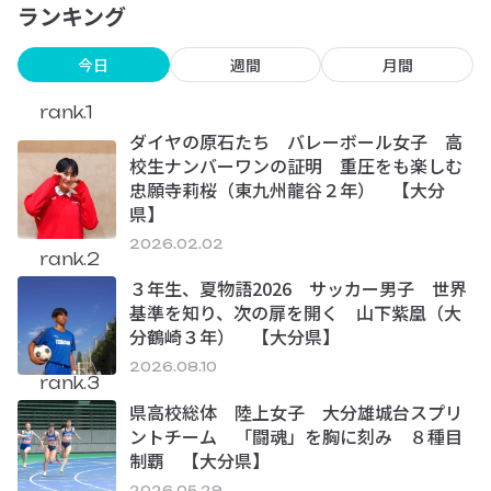
ランキング
今日
週間
月間
rank.1
ダイヤの原石たち バレーボール女子 高
校生ナンバーワンの証明 重圧をも楽しむ
忠願寺莉桜（東九州龍谷２年） 【大分
県】
2026.02.02
rank.2
３年生、夏物語2026 サッカー男子 世界
基準を知り、次の扉を開く 山下紫凰（大
分鶴崎３年） 【大分県】
2026.08.10
rank.3
県高校総体 陸上女子 大分雄城台スプリ
ントチーム 「闘魂」を胸に刻み ８種目
制覇 【大分県】