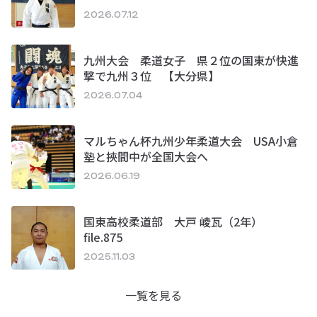
2026.07.12
九州大会 柔道女子 県２位の国東が快進
撃で九州３位 【大分県】
2026.07.04
マルちゃん杯九州少年柔道大会 USA小倉
塾と挾間中が全国大会へ
2026.06.19
国東高校柔道部 大戸 崚瓦（2年）
file.875
2025.11.03
一覧を見る