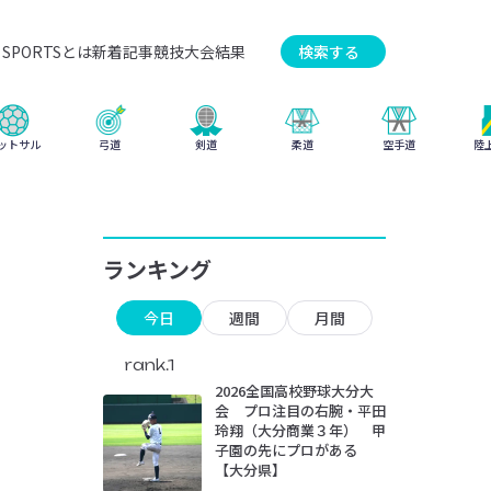
SPORTSとは
新着記事
競技
大会結果
検索する
弓道
柔道
ットサル
剣道
空手道
陸
ランキング
問」
今日
週間
月間
rank.1
2026全国高校野球大分大
会 プロ注目の右腕・平田
玲翔（大分商業３年） 甲
子園の先にプロがある
【大分県】