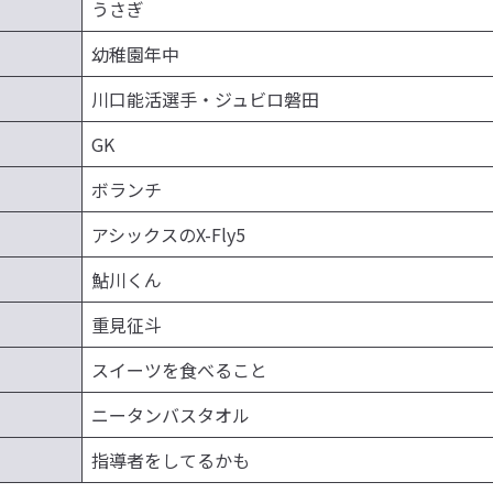
うさぎ
幼稚園年中
川口能活選手・ジュビロ磐田
GK
ボランチ
アシックスのX-Fly5
鮎川くん
重見征斗
スイーツを食べること
ニータンバスタオル
指導者をしてるかも