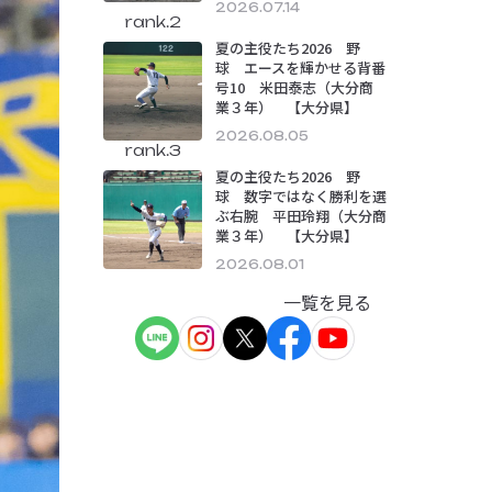
2026.07.14
rank.2
夏の主役たち2026 野
球 エースを輝かせる背番
号10 米田泰志（大分商
業３年） 【大分県】
2026.08.05
rank.3
夏の主役たち2026 野
球 数字ではなく勝利を選
ぶ右腕 平田玲翔（大分商
業３年） 【大分県】
2026.08.01
一覧を見る