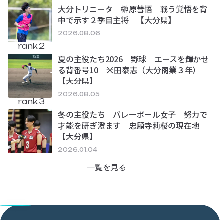
大分トリニータ 榊原彗悟 戦う覚悟を背
中で示す２季目主将 【大分県】
2026.08.06
rank.2
夏の主役たち2026 野球 エースを輝かせ
る背番号10 米田泰志（大分商業３年）
【大分県】
2026.08.05
rank.3
冬の主役たち バレーボール女子 努力で
才能を研ぎ澄ます 忠願寺莉桜の現在地
【大分県】
2026.01.04
一覧を見る