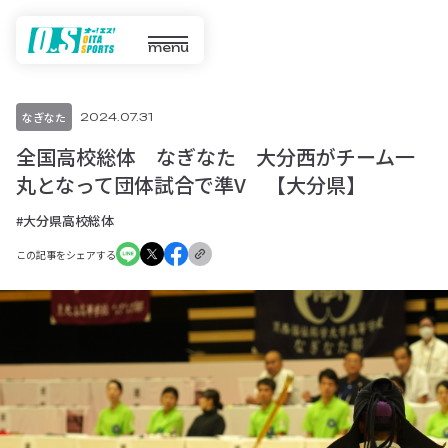
menu
なぎなた
2024.07.31
全国高校総体 なぎなた 大分西がチーム一
丸となって団体試合で準V 【大分県】
#大分県高校総体
この記事をシェアする