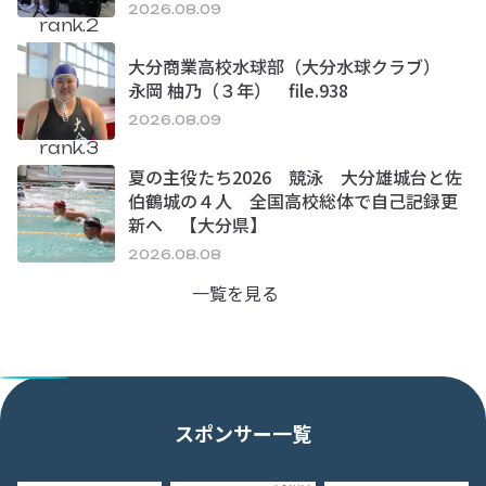
2026.08.09
rank.2
大分商業高校水球部（大分水球クラブ）
永岡 柚乃（３年） file.938
2026.08.09
rank.3
夏の主役たち2026 競泳 大分雄城台と佐
伯鶴城の４人 全国高校総体で自己記録更
新へ 【大分県】
2026.08.08
一覧を見る
スポンサー一覧