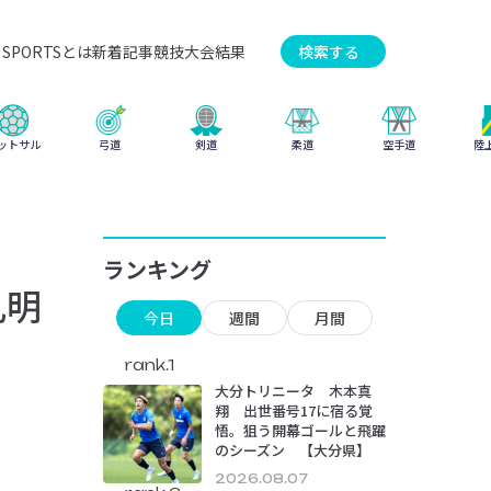
SPORTSとは
新着記事
競技
大会結果
検索する
弓道
柔道
ットサル
剣道
空手道
陸
ランキング
孔明
今日
週間
月間
rank.1
大分トリニータ 木本真
翔 出世番号17に宿る覚
悟。狙う開幕ゴールと飛躍
のシーズン 【大分県】
2026.08.07