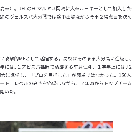
卒）。JFLのFCマルヤス岡崎に大卒ルーキーとして加入した
節のヴェルスパ大分戦では途中出場ながら今季２得点目を決め
い攻撃的MFとして活躍する。高校はそのまま大分高に進級し
年にはJ１アビスパ福岡で活躍する重見柾斗、１学年上にはJ
西大に進学し、「プロを目指した」が簡単ではなかった。150人
ート。レベルの高さを痛感しながら、２年時からトップチーム
開いた。