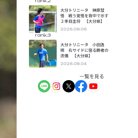
rank.2
大分トリニータ 榊原彗
悟 戦う覚悟を背中で示す
２季目主将 【大分県】
2026.08.06
rank.3
大分トリニータ 小田逸
稀 右サイドに宿る勝者の
流儀 【大分県】
2026.08.04
一覧を見る