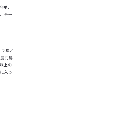
今季、
、チー
、２年と
２鹿児島
以上の
に入っ