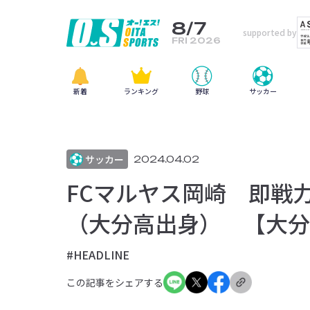
8/7
supported by
FRI 2026
新着
ランキング
野球
サッカー
サッカー
2024.04.02
FCマルヤス岡崎 即戦
（大分高出身） 【大分
#HEADLINE
この記事をシェアする