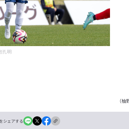
地孔明
（柚
をシェアする