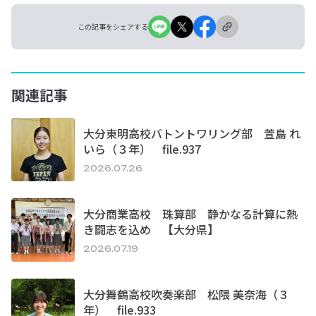
この記事をシェアする
関連記事
大分東明高校バトントワリング部 萱島 れ
いら（３年） file.937
2026.07.26
大分商業高校 珠算部 静かなる計算に熱
き闘志を込め 【大分県】
2026.07.19
大分舞鶴高校吹奏楽部 松隈 美奈海（３
年） file.933