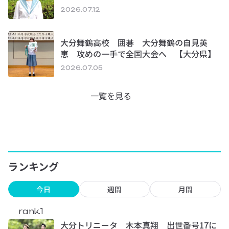
2026.07.12
大分舞鶴高校 囲碁 大分舞鶴の自見英
恵 攻めの一手で全国大会へ 【大分県】
2026.07.05
一覧を見る
ランキング
今日
週間
月間
rank.1
大分トリニータ 木本真翔 出世番号17に