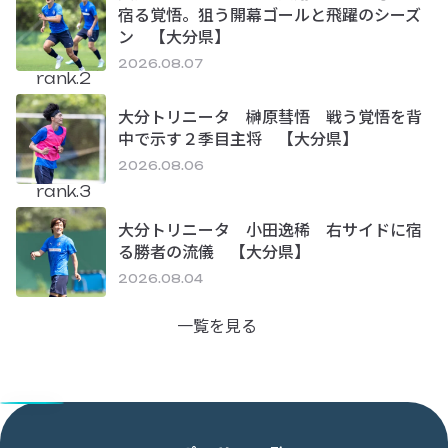
宿る覚悟。狙う開幕ゴールと飛躍のシーズ
ン 【大分県】
2026.08.07
rank.2
大分トリニータ 榊原彗悟 戦う覚悟を背
中で示す２季目主将 【大分県】
2026.08.06
rank.3
大分トリニータ 小田逸稀 右サイドに宿
る勝者の流儀 【大分県】
2026.08.04
一覧を見る