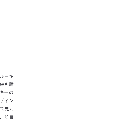
ルーキ
藤も臆
キーの
ディン
て見え
」と喜