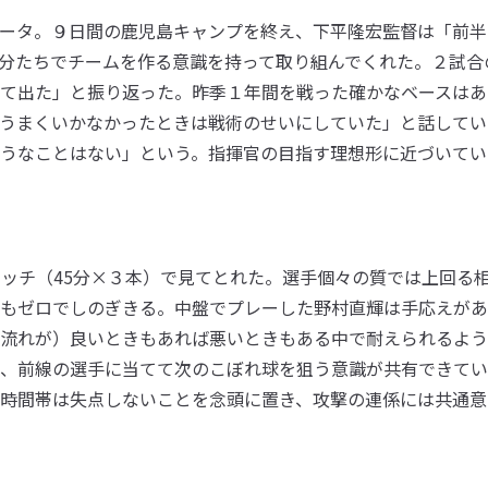
ータ。９日間の鹿児島キャンプを終え、下平隆宏監督は「前半
分たちでチームを作る意識を持って取り組んでくれた。２試合
て出た」と振り返った。昨季１年間を戦った確かなベースはあ
うまくいかなかったときは戦術のせいにしていた」と話してい
うなことはない」という。指揮官の目指す理想形に近づいてい
ッチ（45分×３本）で見てとれた。選手個々の質では上回る
もゼロでしのぎきる。中盤でプレーした野村直輝は手応えがあ
流れが）良いときもあれば悪いときもある中で耐えられるよう
、前線の選手に当てて次のこぼれ球を狙う意識が共有できてい
時間帯は失点しないことを念頭に置き、攻撃の連係には共通意