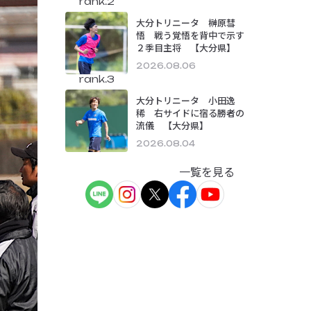
rank.2
大分トリニータ 榊原彗
悟 戦う覚悟を背中で示す
２季目主将 【大分県】
2026.08.06
rank.3
大分トリニータ 小田逸
稀 右サイドに宿る勝者の
流儀 【大分県】
2026.08.04
一覧を見る