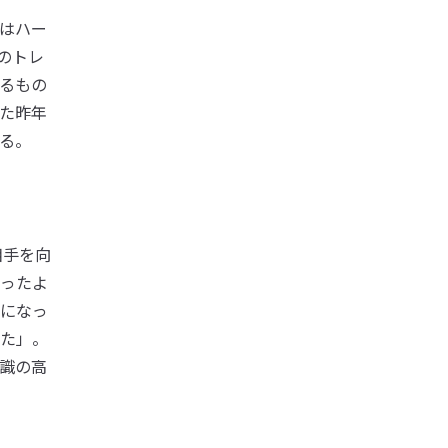
はハー
のトレ
るもの
た昨年
る。
相手を向
ったよ
になっ
た」。
識の高