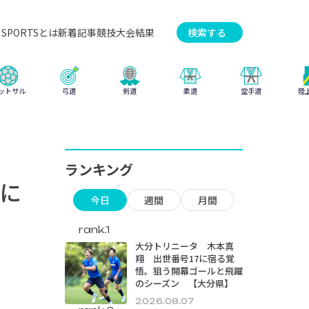
SPORTSとは
新着記事
競技
大会結果
検索する
弓道
柔道
ットサル
剣道
空手道
陸
ランキング
に
今日
週間
月間
rank.1
大分トリニータ 木本真
翔 出世番号17に宿る覚
悟。狙う開幕ゴールと飛躍
のシーズン 【大分県】
2026.08.07