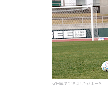
磐田戦で２得点した藤本一輝