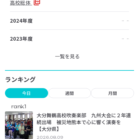
高校総体
2024年度
2023年度
一覧を見る
ランキング
今日
週間
月間
rank.1
大分舞鶴高校吹奏楽部 九州大会に２年連
続出場 被災地熊本で心に響く演奏を
【大分県】
2026.08.09