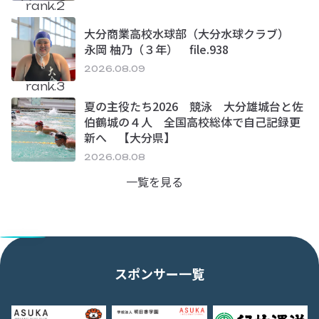
rank.2
大分商業高校水球部（大分水球クラブ）
永岡 柚乃（３年） file.938
2026.08.09
rank.3
夏の主役たち2026 競泳 大分雄城台と佐
伯鶴城の４人 全国高校総体で自己記録更
新へ 【大分県】
2026.08.08
一覧を見る
スポンサー一覧