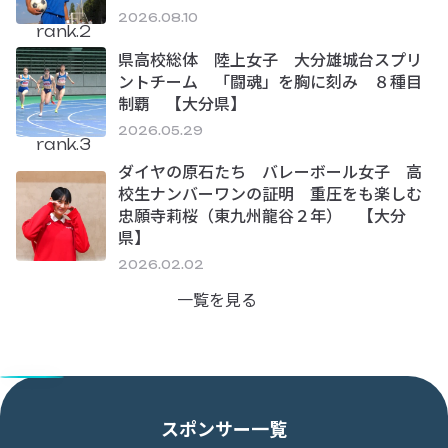
2026.08.10
rank.2
県高校総体 陸上女子 大分雄城台スプリ
ントチーム 「闘魂」を胸に刻み ８種目
制覇 【大分県】
2026.05.29
rank.3
ダイヤの原石たち バレーボール女子 高
校生ナンバーワンの証明 重圧をも楽しむ
忠願寺莉桜（東九州龍谷２年） 【大分
県】
2026.02.02
一覧を見る
スポンサー一覧