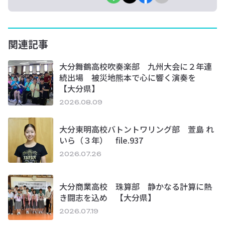
関連記事
大分舞鶴高校吹奏楽部 九州大会に２年連
続出場 被災地熊本で心に響く演奏を
【大分県】
2026.08.09
大分東明高校バトントワリング部 萱島 れ
いら（３年） file.937
2026.07.26
大分商業高校 珠算部 静かなる計算に熱
き闘志を込め 【大分県】
2026.07.19