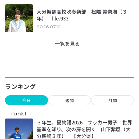
大分舞鶴高校吹奏楽部 松隈 美奈海（３
年） file.933
2026.07.12
一覧を見る
ランキング
今日
週間
月間
rank.1
３年生、夏物語2026 サッカー男子 世界
基準を知り、次の扉を開く 山下紫凰（大
分鶴崎３年） 【大分県】