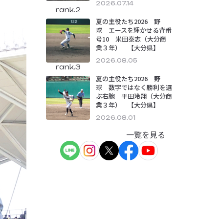
2026.07.14
rank.2
夏の主役たち2026 野
球 エースを輝かせる背番
号10 米田泰志（大分商
業３年） 【大分県】
2026.08.05
rank.3
夏の主役たち2026 野
球 数字ではなく勝利を選
ぶ右腕 平田玲翔（大分商
業３年） 【大分県】
2026.08.01
一覧を見る