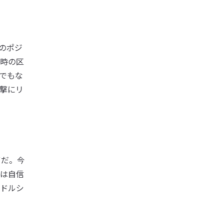
のポジ
時の区
でもな
撃にリ
ずだ。今
は自信
ドルシ