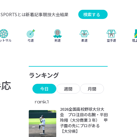
SPORTSとは
新着記事
競技
大会結果
検索する
弓道
柔道
ットサル
剣道
空手道
陸
ランキング
手応
今日
週間
月間
rank.1
2026全国高校野球大分大
会 プロ注目の右腕・平田
玲翔（大分商業３年） 甲
子園の先にプロがある
【大分県】