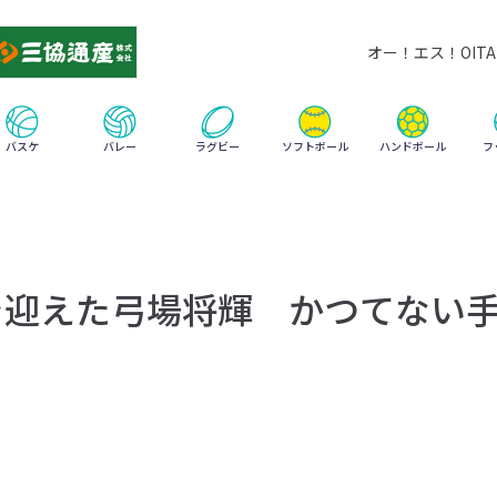
オー！エス！OITA 
ハンドボール
バスケ
バレー
ラグビー
ソフトボール
フ
を迎えた弓場将輝 かつてない