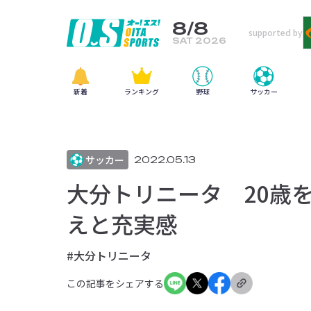
8/8
supported by
SAT 2026
新着
ランキング
野球
サッカー
サッカー
2022.05.13
大分トリニータ 20歳
えと充実感
#大分トリニータ
この記事をシェアする