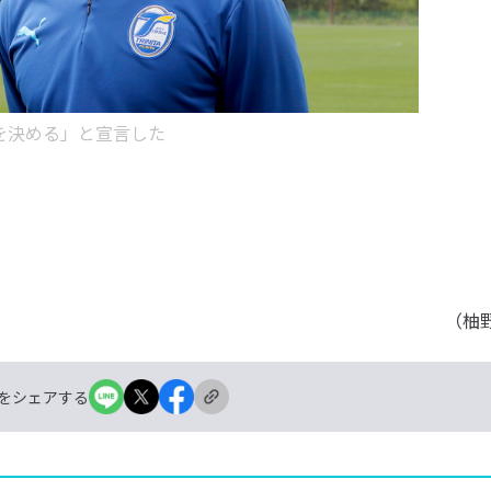
を決める」と宣言した
（柚
をシェアする