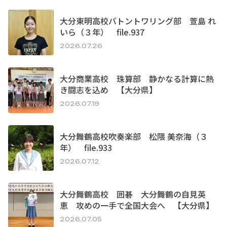
大分東明高校バトントワリング部 萱島 れ
いら（３年） file.937
2026.07.26
大分商業高校 珠算部 静かなる計算に熱
き闘志を込め 【大分県】
2026.07.19
大分舞鶴高校吹奏楽部 松隈 美奈海（３
年） file.933
2026.07.12
大分舞鶴高校 囲碁 大分舞鶴の自見英
恵 攻めの一手で全国大会へ 【大分県】
2026.07.05