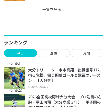
一覧を見る
ランキング
今日
週間
月間
rank.1
大分トリニータ 木本真翔 出世番号17に
宿る覚悟。狙う開幕ゴールと飛躍のシーズ
ン 【大分県】
2026.08.07
rank.2
2026全国高校野球大分大会 プロ注目の右
腕・平田玲翔（大分商業３年） 甲子園の