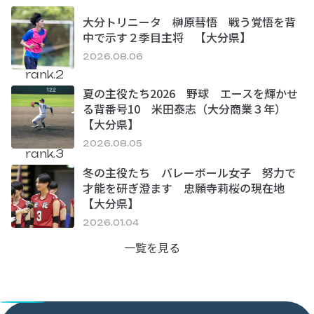
大分トリニータ 榊原彗悟 戦う覚悟を背
中で示す２季目主将 【大分県】
2026.08.06
rank.2
夏の主役たち2026 野球 エースを輝かせ
る背番号10 米田泰志（大分商業３年）
【大分県】
2026.08.05
rank.3
冬の主役たち バレーボール女子 努力で
才能を研ぎ澄ます 忠願寺莉桜の現在地
【大分県】
2026.01.04
一覧を見る