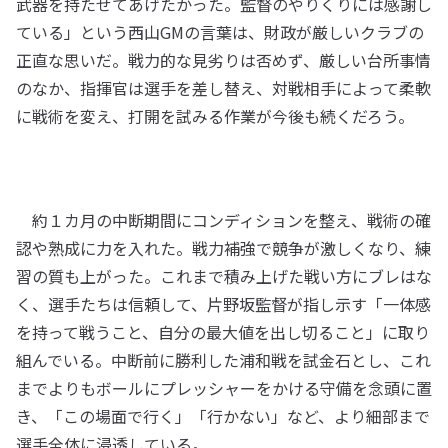
武器を持たせてあげたかった。監督のやりくりには感謝し
ている」という西山GMの言葉は、財政が厳しいクラブの
正直な思いだ。戦力的な見劣りは否めず、厳しい台所事情
のなか、指揮官は選手を差し替え、対戦相手によって柔軟
に戦術を変え、打開を試みる作業が今後も続くだろう。
約１カ月の中断期間にコンディションを整え、戦術の確
認や熟成に力を入れた。戦力補強で競争が激しくなり、練
習の質も上がった。これまで積み上げた戦い方にブレはな
く、選手たちは信頼して、片野坂監督が指し示す「一体感
を持って戦うこと、自分の最大値を出し切ること」に取り
組んでいる。中断前に勝利した浦和戦を試金石とし、これ
までよりもボールにプレッシャーをかける守備を念頭に置
き、「この場面で行く」「行かない」など、より細部まで
選手全体に浸透している。