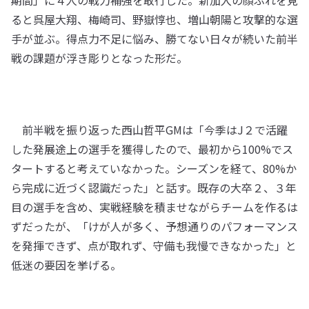
期間」に４人の戦力補強を敢行した。新加入の顔ぶれを見
ると呉屋大翔、梅崎司、野嶽惇也、増山朝陽と攻撃的な選
手が並ぶ。得点力不足に悩み、勝てない日々が続いた前半
戦の課題が浮き彫りとなった形だ。
前半戦を振り返った西山哲平GMは「今季はJ２で活躍
した発展途上の選手を獲得したので、最初から100%でス
タートすると考えていなかった。シーズンを経て、80%か
ら完成に近づく認識だった」と話す。既存の大卒２、３年
目の選手を含め、実戦経験を積ませながらチームを作るは
ずだったが、「けが人が多く、予想通りのパフォーマンス
を発揮できず、点が取れず、守備も我慢できなかった」と
低迷の要因を挙げる。