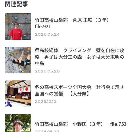
関連記事
竹田高校山岳部 倉原 里咲（３年）
file.921
2026.05.24
県高校総体 クライミング 壁を自在に攻
略 男子は大分工の森 女子は大分東明の
中島
2026.05.20
冬の高校スポーツ全国大会 壮行会で示す
全国への覚悟 【大分県】
2025.12.12
竹田高校山岳部 小野匡（３年） file.753