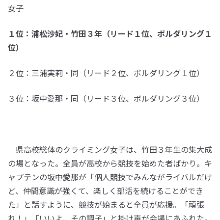
女子
１位：浦松沙妃・竹田３年（リード１位、ボルダリング１
位）
２位：三浦実莉・同（リード２位、ボルダリング１位）
３位：坂中愛那・同（リード３位、ボルダリング３位）
県高校総体のクライミング女子は、竹田３年生の集大成
の場となった。全員が高校から競技を始めた者ばかり。キ
ャプテンの
坂中愛那
が「個人競技でみんながライバルだけ
ど、仲間意識が強くて、楽しく部活を続けることができ
た」と話すように、競技が始まると全員が応援。「頑張
れ！」「いいよ、その調子」と掛け声が会場にあふれた。