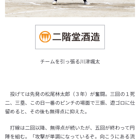
チームを引っ張る川津颯太
投げては先発の松尾林太郎（３年）が奮闘。三回の１死
二、三塁、この日一番のピンチの場面で三振、遊ゴロに仕
留めると、その後も無得点に抑えた。
打線は二回以降、無得点が続いたが、五回が終わって円
陣を組む。「攻撃が単調になっているぞ。向こうにある流