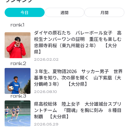
今日
週間
月間
rank.1
ダイヤの原石たち バレーボール女子 高
校生ナンバーワンの証明 重圧をも楽しむ
忠願寺莉桜（東九州龍谷２年） 【大分
県】
2026.02.02
rank.2
３年生、夏物語2026 サッカー男子 世界
基準を知り、次の扉を開く 山下紫凰（大
分鶴崎３年） 【大分県】
2026.08.10
rank.3
県高校総体 陸上女子 大分雄城台スプリ
ントチーム 「闘魂」を胸に刻み ８種目
制覇 【大分県】
2026.05.29