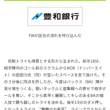
FWが試合の流れを呼び込んだ
先制トライも得意とする形から生まれた。前半18分、
相手陣内のゴール前のスクラムからNO8（ナンバーエイ
ト）の岩田力也（同）が空いたスペースを走り抜けた。そ
の３分後に同点を許したが、今度はバックス（BK）陣が
見せ場をつくる。鋭いタックルと密集戦への寄せで相手ボ
ールを奪い、そこから素早く展開してキレのあるBKの個
人技で勝ち越しのトライを決める。後半15分のダメ押し
となったトライは、“舞鶴のお家芸”。ラインアウトからモ