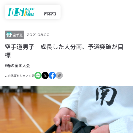
menu
空手道
2021.03.20
空手道男子 成長した大分南、予選突破が目
標
#春の全国大会
この記事をシェアする