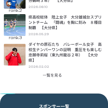
分鶴崎３年） 【大分県】
2026.08.10
rank.2
県高校総体 陸上女子 大分雄城台スプリ
ントチーム 「闘魂」を胸に刻み ８種目
制覇 【大分県】
2026.05.29
rank.3
ダイヤの原石たち バレーボール女子 高
校生ナンバーワンの証明 重圧をも楽しむ
忠願寺莉桜（東九州龍谷２年） 【大分
県】
2026.02.02
一覧を見る
スポンサー一覧