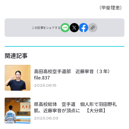
（甲斐理恵）
この記事をシェアする
関連記事
高田高校空手道部 近藤寧音（３年）
file.837
2025.06.15
県高校総体 空手道 個人形で羽田野礼
凱、近藤寧音が頂点に 【大分県】
2025.06.03