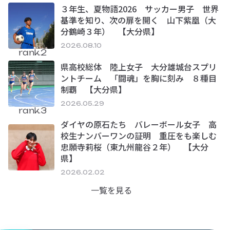
３年生、夏物語2026 サッカー男子 世界
基準を知り、次の扉を開く 山下紫凰（大
分鶴崎３年） 【大分県】
2026.08.10
rank.2
県高校総体 陸上女子 大分雄城台スプリ
ントチーム 「闘魂」を胸に刻み ８種目
制覇 【大分県】
2026.05.29
rank.3
ダイヤの原石たち バレーボール女子 高
校生ナンバーワンの証明 重圧をも楽しむ
忠願寺莉桜（東九州龍谷２年） 【大分
県】
2026.02.02
一覧を見る