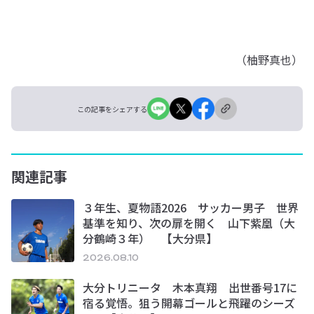
（柚野真也）
この記事をシェアする
関連記事
３年生、夏物語2026 サッカー男子 世界
基準を知り、次の扉を開く 山下紫凰（大
分鶴崎３年） 【大分県】
2026.08.10
大分トリニータ 木本真翔 出世番号17に
宿る覚悟。狙う開幕ゴールと飛躍のシーズ