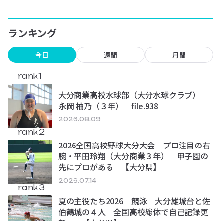
ランキング
今日
週間
月間
rank.1
大分商業高校水球部（大分水球クラブ）
永岡 柚乃（３年） file.938
2026.08.09
rank.2
2026全国高校野球大分大会 プロ注目の右
腕・平田玲翔（大分商業３年） 甲子園の
先にプロがある 【大分県】
2026.07.14
rank.3
夏の主役たち2026 競泳 大分雄城台と佐
伯鶴城の４人 全国高校総体で自己記録更