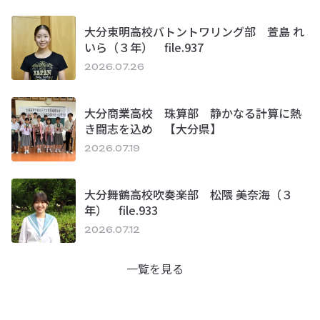
大分東明高校バトントワリング部 萱島 れ
いら（３年） file.937
2026.07.26
大分商業高校 珠算部 静かなる計算に熱
き闘志を込め 【大分県】
2026.07.19
大分舞鶴高校吹奏楽部 松隈 美奈海（３
年） file.933
2026.07.12
一覧を見る