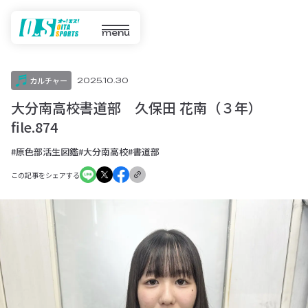
menu
カルチャー
2025.10.30
大分南高校書道部 久保田 花南（３年）
file.874
#原色部活生図鑑
#大分南高校
#書道部
この記事をシェアする