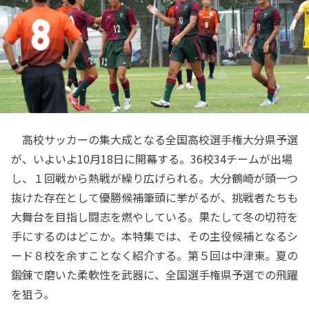
高校サッカーの集大成となる全国高校選手権大分県予選
が、いよいよ10月18日に開幕する。36校34チームが出場
し、１回戦から熱戦が繰り広げられる。大分鶴崎が頭一つ
抜けた存在として優勝候補筆頭に挙がるが、挑戦者たちも
大舞台を目指し闘志を燃やしている。果たして冬の切符を
手にするのはどこか。本特集では、その主役候補となるシ
ード８校を余すことなく紹介する。第５回は中津東。夏の
鍛錬で磨いた柔軟性を武器に、全国選手権県予選での飛躍
を狙う。